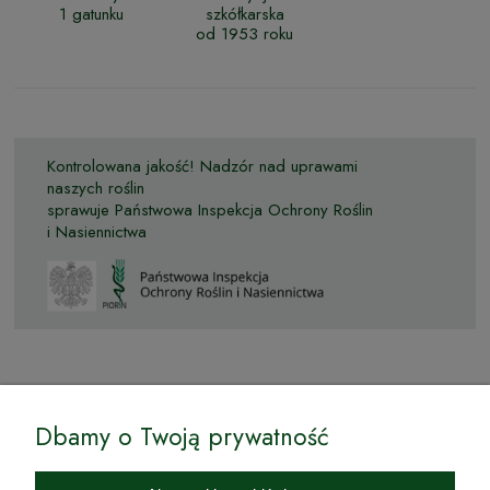
1 gatunku
szkółkarska
od 1953 roku
Kontrolowana jakość! Nadzór nad uprawami
naszych roślin
sprawuje Państwowa Inspekcja Ochrony Roślin
i Nasiennictwa
© by Podkarpackiesady.pl / Projekt i realizacja:
Dbamy o Twoją prywatność
Internetowy Sklep Ogrodniczy Podkarpackie Sady to inicjatywa