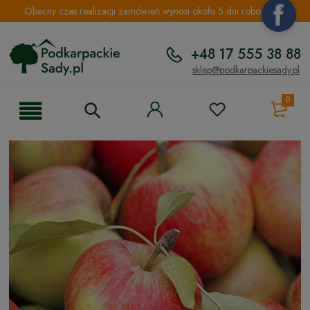
Obecny czas realizacji zamówień wynosi około 5 dni roboczych.
+48 17 555 38 88
sklep@podkarpackiesady.pl
0