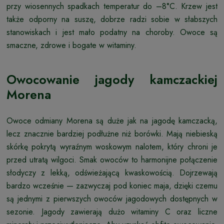
przy wiosennych spadkach temperatur do –8°C. Krzew jest
także odporny na suszę, dobrze radzi sobie w słabszych
stanowiskach i jest mało podatny na choroby. Owoce są
smaczne, zdrowe i bogate w witaminy.
Owocowanie jagody kamczackiej
Morena
Owoce odmiany Morena są duże jak na jagodę kamczacką,
lecz znacznie bardziej podłużne niż borówki. Mają niebieską
skórkę pokrytą wyraźnym woskowym nalotem, który chroni je
przed utratą wilgoci. Smak owoców to harmonijne połączenie
słodyczy z lekką, odświeżającą kwaskowością. Dojrzewają
bardzo wcześnie — zazwyczaj pod koniec maja, dzięki czemu
są jednymi z pierwszych owoców jagodowych dostępnych w
sezonie. Jagody zawierają dużo witaminy C oraz liczne