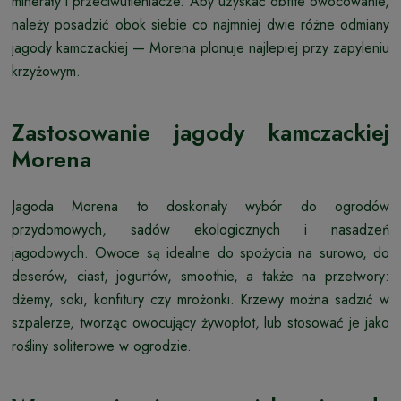
minerały i przeciwutleniacze. Aby uzyskać obfite owocowanie,
należy posadzić obok siebie co najmniej dwie różne odmiany
jagody kamczackiej — Morena plonuje najlepiej przy zapyleniu
krzyżowym.
Zastosowanie jagody kamczackiej
Morena
Jagoda Morena to doskonały wybór do ogrodów
przydomowych, sadów ekologicznych i nasadzeń
jagodowych. Owoce są idealne do spożycia na surowo, do
deserów, ciast, jogurtów, smoothie, a także na przetwory:
dżemy, soki, konfitury czy mrożonki. Krzewy można sadzić w
szpalerze, tworząc owocujący żywopłot, lub stosować je jako
rośliny soliterowe w ogrodzie.