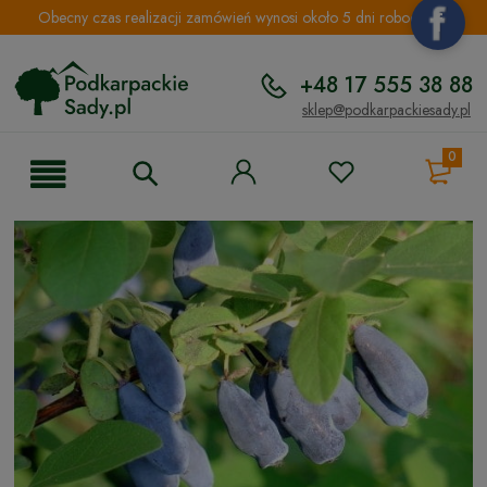
Obecny czas realizacji zamówień wynosi około 5 dni roboczych.
+48 17 555 38 88
sklep@podkarpackiesady.pl
0