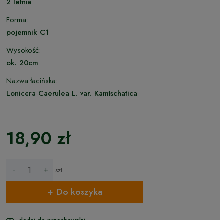
2 letnia
Forma:
pojemnik C1
Wysokość:
ok. 20cm
Nazwa łacińska:
Lonicera Caerulea L. var. Kamtschatica
18,90 zł
-
+
szt.
Do koszyka
dodaj do przechowalni