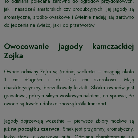
To odmiana polecana zarówno do ogrodów przydomowych,
jak i nasadzeń amatorskich czy produkcyjnych. Jej jagody są
aromatyczne, słodko-kwaskowe i świetnie nadają się zarówno
do jedzenia na świeżo, jak i do przetworów.
Owocowanie jagody kamczackiej
Zojka
Owoce odmiany Zojka są średniej wielkości — osiągają około
1 cm długości i ok. 0,5 cm szerokości. Mają
charakterystyczny, beczułkowaty kształt. Skórka owoców jest
granatowa, pokryta silnym woskowym nalotem, co sprawia, że
owoce są trwałe i dobrze znoszą krótki transport.
Jagody dojrzewają wcześnie — pierwsze zbiory możliwe są
już
na początku czerwca
. Smak jest przyjemny, aromatyczny,
lekko słodki z kwaskową nutą. Odmiana charakteryzuje się