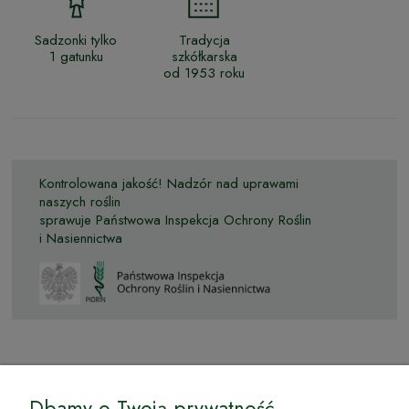
Sadzonki tylko
Tradycja
1 gatunku
szkółkarska
od 1953 roku
Kontrolowana jakość! Nadzór nad uprawami
naszych roślin
sprawuje Państwowa Inspekcja Ochrony Roślin
i Nasiennictwa
© by Podkarpackiesady.pl / Projekt i realizacja:
Dbamy o Twoją prywatność