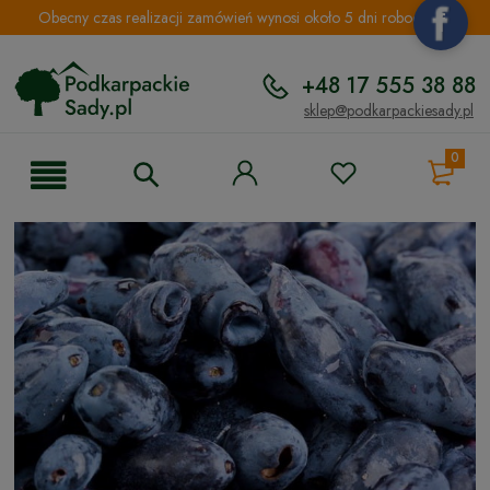
Obecny czas realizacji zamówień wynosi około 5 dni roboczych.
+48 17 555 38 88
sklep@podkarpackiesady.pl
0