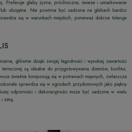
. Preferuje gleby żyzne, próchniczne, świeże i umiarkowanie
ne lub obojętne. Nie powinna być sadzona na glebach bardzo
sprawdza się w warunkach miejskich, ponieważ dobrze toleruje
LIS
narne, głównie dzięki swojej łagodności i wysokiej zawartości
termicznej są idealne do przygotowywania dżemów, konfitur,
woce świetnie komponują się w potrawach mięsnych, zwłaszcza
 doskonale sprawdza się w ogrodach przydomowych jako piękny
ki dużej odporności i dekoracyjności może być sadzone w wielu
 i zimą.