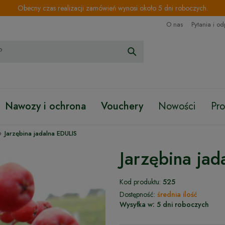
Obecny czas realizacji zamówień wynosi około 5 dni roboczych.
O nas
Pytania i o
Nawozy i ochrona
Vouchery
Nowości
Pr
›
Jarzębina jadalna EDULIS
Jarzębina ja
Kod produktu:
525
Dostępność:
średnia ilość
Wysyłka w:
5 dni roboczych