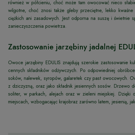
również w półcieniu, choć może tam owocować nieco słabiej
wilgotne, choć znosi także gleby przeciętne, lekko kwaś
ciężkich ani zasadowych. Jest odporna na suszę i świetnie 
zanieczyszczenia powietrza.
Zastosowanie jarzębiny jadalnej EDU
Owoce jarzębiny EDULIS znajdują szerokie zastosowanie kuli
cennych składników odżywczych. Po odpowiedniej obróbce 
soków, nalewek, syropów, galaretek czy past owocowych. O
z dziczyzną, oraz jako składnik jesiennych sosów. Drzewo
soliter, w parkach, alejach oraz w zieleni miejskiej. Dzię
miejscach, wzbogacając krajobraz zarówno latem, jesienią, jak