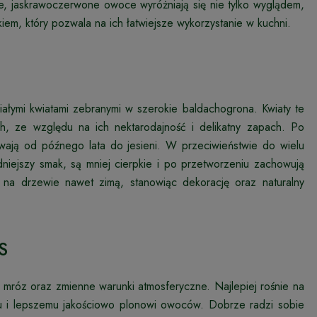
e, jaskrawoczerwone owoce wyróżniają się nie tylko wyglądem,
em, który pozwala na ich łatwiejsze wykorzystanie w kuchni.
iałymi kwiatami zebranymi w szerokie baldachogrona. Kwiaty te
h, ze względu na ich nektarodajność i delikatny zapach. Po
ewają od późnego lata do jesieni. W przeciwieństwie do wielu
niejszy smak, są mniej cierpkie i po przetworzeniu zachowują
na drzewie nawet zimą, stanowiąc dekorację oraz naturalny
S
mróz oraz zmienne warunki atmosferyczne. Najlepiej rośnie na
niu i lepszemu jakościowo plonowi owoców. Dobrze radzi sobie