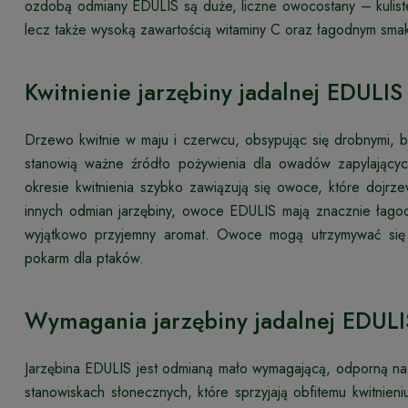
ozdobą odmiany EDULIS są duże, liczne owocostany – kulist
lecz także wysoką zawartością witaminy C oraz łagodnym smaki
Kwitnienie jarzębiny jadalnej EDULIS
Drzewo kwitnie w maju i czerwcu, obsypując się drobnymi, b
stanowią ważne źródło pożywienia dla owadów zapylającyc
okresie kwitnienia szybko zawiązują się owoce, które dojrz
innych odmian jarzębiny, owoce EDULIS mają znacznie łagod
wyjątkowo przyjemny aromat. Owoce mogą utrzymywać się 
pokarm dla ptaków.
Wymagania jarzębiny jadalnej EDULI
Jarzębina EDULIS jest odmianą mało wymagającą, odporną na 
stanowiskach słonecznych, które sprzyjają obfitemu kwitnie