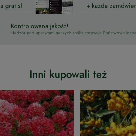
 gratis!
+ każde zamówien
Kontrolowana jakość!
Nadzór nad uprawami naszych roślin sprawuje Państwowa Inspek
Inni kupowali też