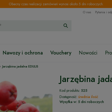
Obecny czas realizacji zamówień wynosi około 5 dni roboczych.
O nas
Pytania i o
Nawozy i ochrona
Vouchery
Nowości
Pr
›
Jarzębina jadalna EDULIS
Jarzębina ja
Kod produktu:
525
Dostępność:
średnia ilość
Wysyłka w:
5 dni roboczych