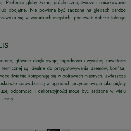
. Preferuje gleby żyzne, próchniczne, świeże i umiarkowanie
ne lub obojętne. Nie powinna być sadzona na glebach bardzo
sprawdza się w warunkach miejskich, ponieważ dobrze toleruje
LIS
narne, głównie dzięki swojej łagodności i wysokiej zawartości
termicznej są idealne do przygotowywania dżemów, konfitur,
woce świetnie komponują się w potrawach mięsnych, zwłaszcza
 doskonale sprawdza się w ogrodach przydomowych jako piękny
ki dużej odporności i dekoracyjności może być sadzone w wielu
 i zimą.