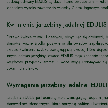
ozdobą odmiany EDULIS są duże, liczne owocostany – kulist
lecz także wysoką zawartością witaminy C oraz łagodnym smaki
Kwitnienie jarzębiny jadalnej EDULIS
Drzewo kwitnie w maju i czerwcu, obsypując się drobnymi, b
stanowią ważne źródło pożywienia dla owadów zapylającyc
okresie kwitnienia szybko zawiązują się owoce, które dojrz
innych odmian jarzębiny, owoce EDULIS mają znacznie łagod
wyjątkowo przyjemny aromat. Owoce mogą utrzymywać się 
pokarm dla ptaków.
Wymagania jarzębiny jadalnej EDULI
Jarzębina EDULIS jest odmianą mało wymagającą, odporną na 
stanowiskach słonecznych, które sprzyjają obfitemu kwitnie