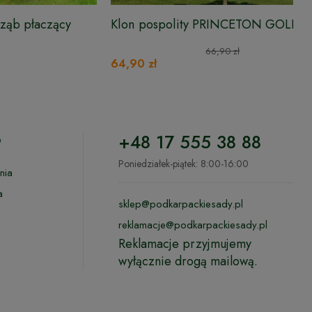
ząb płaczący
Klon pospolity PRINCETON GOLD -
160-170 cm
66,90 zł
64,90 zł
o
+48 17 555 38 88
Poniedziałek-piątek: 8:00-16:00
nia
a
sklep@podkarpackiesady.pl
reklamacje@podkarpackiesady.pl
Reklamacje przyjmujemy
wyłącznie drogą mailową.