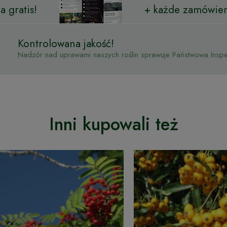
 gratis!
+ każde zamówien
Kontrolowana jakość!
Nadzór nad uprawami naszych roślin sprawuje Państwowa Inspek
Inni kupowali też