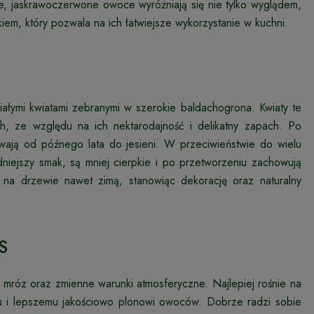
e, jaskrawoczerwone owoce wyróżniają się nie tylko wyglądem,
em, który pozwala na ich łatwiejsze wykorzystanie w kuchni.
iałymi kwiatami zebranymi w szerokie baldachogrona. Kwiaty te
h, ze względu na ich nektarodajność i delikatny zapach. Po
ewają od późnego lata do jesieni. W przeciwieństwie do wielu
niejszy smak, są mniej cierpkie i po przetworzeniu zachowują
na drzewie nawet zimą, stanowiąc dekorację oraz naturalny
S
mróz oraz zmienne warunki atmosferyczne. Najlepiej rośnie na
niu i lepszemu jakościowo plonowi owoców. Dobrze radzi sobie