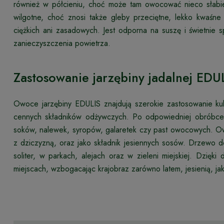
również w półcieniu, choć może tam owocować nieco słabiej
wilgotne, choć znosi także gleby przeciętne, lekko kwaś
ciężkich ani zasadowych. Jest odporna na suszę i świetnie 
zanieczyszczenia powietrza.
Zastosowanie jarzębiny jadalnej EDU
Owoce jarzębiny EDULIS znajdują szerokie zastosowanie kuli
cennych składników odżywczych. Po odpowiedniej obróbce 
soków, nalewek, syropów, galaretek czy past owocowych. O
z dziczyzną, oraz jako składnik jesiennych sosów. Drzewo
soliter, w parkach, alejach oraz w zieleni miejskiej. Dzię
miejscach, wzbogacając krajobraz zarówno latem, jesienią, jak