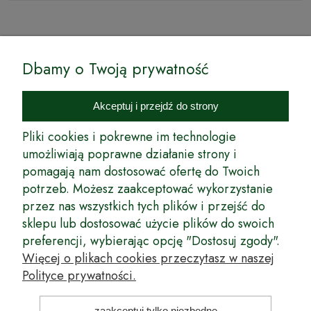
© by Podkarpackiesady.pl / Projekt i realizacja:
Dbamy o Twoją prywatność
Internetowy Sklep Ogrodniczy Podkarpackie Sady to inicjatywa
podkarpackich szkółkarzy, której zamierzeniem jest wprowadzenie na
Akceptuj i przejdź do strony
rynek wysokiej jakości drzewek owocowych, drzewek ozdobnych oraz
innych produktów pozwalających na uprawianie zarówno małych, jak
Pliki cookies i pokrewne im technologie
i dużych sadów oraz ogrodów.
umożliwiają poprawne działanie strony i
pomagają nam dostosować ofertę do Twoich
Wspólnie stworzyliśmy dla Państwa kompleksową ofertę - wspaniałe
produkty, dary ziemi ze szkółek drzewek ozdobnych i owocowych,
potrzeb. Możesz zaakceptować wykorzystanie
których tradycje sięgają roku 1953. Drzewka produkowane są
przez nas wszystkich tych plików i przejść do
z najwyższą starannością przez trzecie pokolenie plantatorów.
sklepu lub dostosować użycie plików do swoich
Długoletnie Doświadczenie sprawiło, że wszystkie drzewka cechuje
preferencji, wybierając opcję "Dostosuj zgody".
duża odporność na zmienne warunki atmosferyczne naszego klimatu
oraz niezwykły urodzaj. W ofercie naszego internetowego sklepu
Więcej o plikach cookies przeczytasz w naszej
ogrodniczego: drzewka owocowe, krzewy owocowe, drzewka
Polityce prywatności.
ozdobne, odmiany jabłoni, sadzonki drzew owocowych, borówka
amerykańska, róże wielkokwiatowe, odmiany czereśni, odmiany śliwek
i inne.
zaakceptuj tylko niezbędne