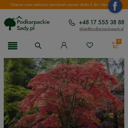
Obecny czas realizacji zamówień wynosi około 5 dni roboczych.
+48 17 555 38 88
sklep@podkarpackiesady.pl
0