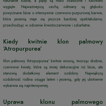
naturalnie kulista, a pędy są nisko osadzone i łukowato
wygięte. Najważniejszą cechą odmiany są głęboko
powycinane liście o intensywnie czerwono-purpurowej barwie,
która jesienią staje się jeszcze bardziej spektakularna,
przechodząc w odcienie krwistoczerwone i szkarłatne.
Kiedy kwitnie klon palmowy
‘Atropurpurea’
Klon palmowy ‘Atropurpurea’ kwitnie wiosną, tworząc drobne,
czerwone kwiaty, które są mniej dekoracyjne niż liście, ale
stanowią dodatkowy element ozdobny. Największą
ozdobność roślina osiąga latem i jesienią, gdy jej ulistnienie
wybarwia się najintensywniej.
Uprawa klonu palmowego