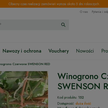
Obecny czas realizacji zamówień wynosi około 5 dni roboczych.
O nas
Pytania i o
Nawozy i ochrona
Vouchery
Nowości
Pr
nogrono Czerwone SWENSON RED
Winogrono C
SWENSON R
Kod produktu:
152
Dostępność:
duża ilość