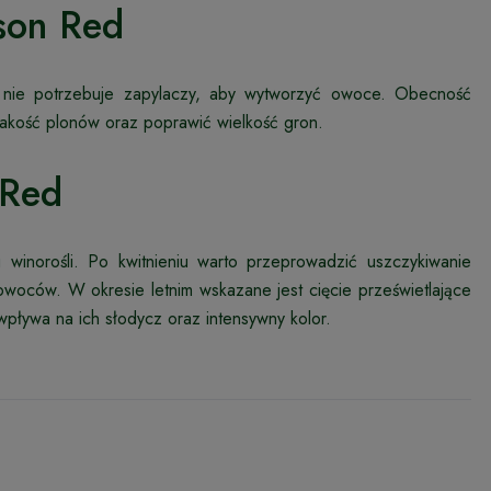
son Red
nie potrzebuje zapylaczy, aby wytworzyć owoce. Obecność
akość plonów oraz poprawić wielkość gron.
 Red
winorośli. Po kwitnieniu warto przeprowadzić uszczykiwanie
 owoców. W okresie letnim wskazane jest cięcie prześwietlające
wpływa na ich słodycz oraz intensywny kolor.