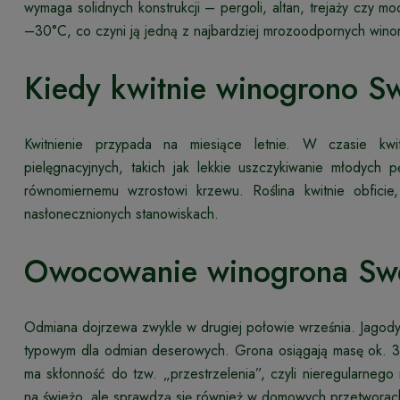
wymaga solidnych konstrukcji – pergoli, altan, trejaży czy 
–30°C, co czyni ją jedną z najbardziej mrozoodpornych wino
Kiedy kwitnie winogrono S
Kwitnienie przypada na miesiące letnie. W czasie kw
pielęgnacyjnych, takich jak lekkie uszczykiwanie młodych
równomiernemu wzrostowi krzewu. Roślina kwitnie obficie
nasłonecznionych stanowiskach.
Owocowanie winogrona Sw
Odmiana dojrzewa zwykle w drugiej połowie września. Jagody s
typowym dla odmian deserowych. Grona osiągają masę ok. 300 
ma skłonność do tzw. „przestrzelenia”, czyli nieregularneg
na świeżo, ale sprawdzą się również w domowych przetworach