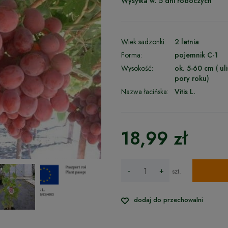
Wysyłka w:
5 dni roboczych
Wiek sadzonki:
2 letnia
Forma:
pojemnik C-1
Wysokość:
ok. 5-60 cm ( ul
pory roku)
Nazwa łacińska:
Vitis L.
18,99 zł
-
+
szt.
dodaj do przechowalni