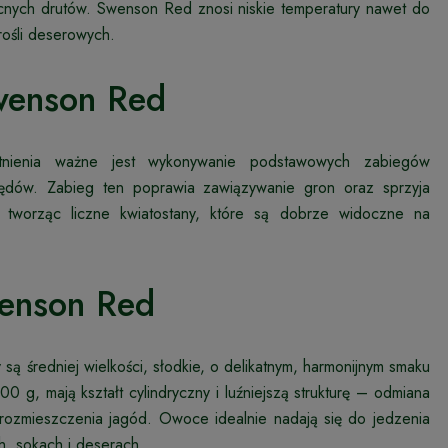
mocnych drutów. Swenson Red znosi niskie temperatury nawet do
rośli deserowych.
wenson Red
itnienia ważne jest wykonywanie podstawowych zabiegów
 pędów. Zabieg ten poprawia zawiązywanie gron oraz sprzyja
, tworząc liczne kwiatostany, które są dobrze widoczne na
enson Red
ą średniej wielkości, słodkie, o delikatnym, harmonijnym smaku
g, mają kształt cylindryczny i luźniejszą strukturę – odmiana
o rozmieszczenia jagód. Owoce idealnie nadają się do jedzenia
, sokach i deserach.