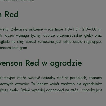
n Red
wiatru. Zaleca się sadzenie w rozstawie 1,0–1,5 × 2,0–3,0 m,
ń. Krzew wymaga żyznej, dobrze przepuszczalnej gleby oraz
ędu na silny wzrost konieczne jest letnie cięcie regulujące,
onecznienie gron.
wenson Red w ogrodzie
racyjne. Może tworzyć naturalny cień na pergolach, altanach
 smacznych owoców. To idealny wybór zarówno dla ogrodników
ększą skalę. Dzięki wysokiej odporności na mróz i choroby jest