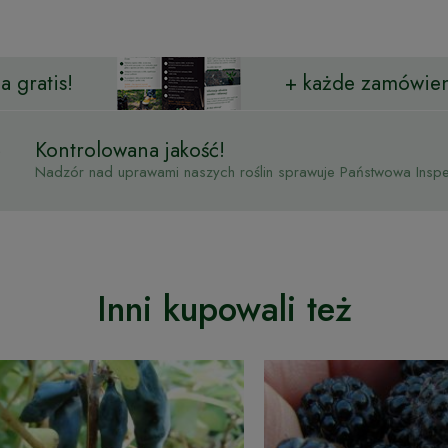
 gratis!
+ każde zamówien
Kontrolowana jakość!
Nadzór nad uprawami naszych roślin sprawuje Państwowa Inspek
Inni kupowali też