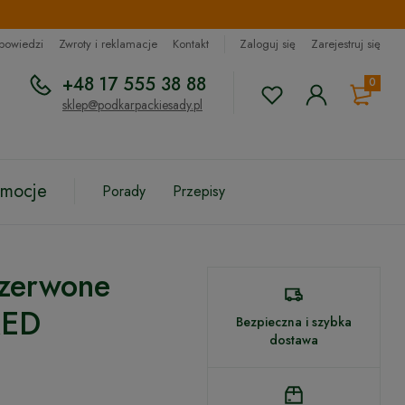
dpowiedzi
Zwroty i reklamacje
Kontakt
Zaloguj się
Zarejestruj się
+48 17 555 38 88
0
sklep@podkarpackiesady.pl
omocje
Porady
Przepisy
zerwone
ED
Bezpieczna i szybka
dostawa