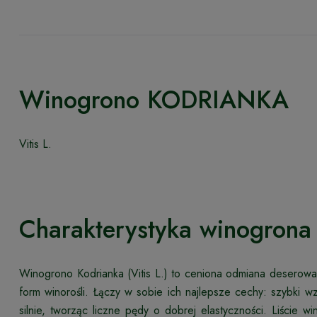
Winogrono KODRIANKA
Vitis L.
Charakterystyka winogrona
Winogrono Kodrianka (Vitis L.) to ceniona odmiana deserow
form winorośli. Łączy w sobie ich najlepsze cechy: szybki 
silnie, tworząc liczne pędy o dobrej elastyczności. Liście w