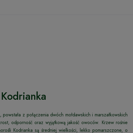
 Kodrianka
a, powstała z połączenia dwóch mołdawskich i marszałkowskich
wzrost, odporność oraz wyjątkową jakość owoców. Krzew rośnie
inorośli Kodrianka są średniej wielkości, lekko pomarszczone, o