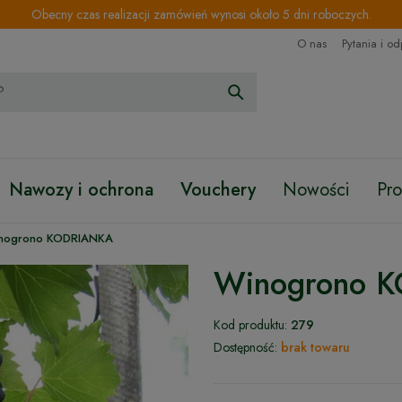
Obecny czas realizacji zamówień wynosi około 5 dni roboczych.
O nas
Pytania i o
Nawozy i ochrona
Vouchery
Nowości
Pr
nogrono KODRIANKA
Winogrono 
Kod produktu:
279
Dostępność:
brak towaru