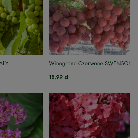
TALY
Winogrono Czerwone SWENSON 
18,99 zł