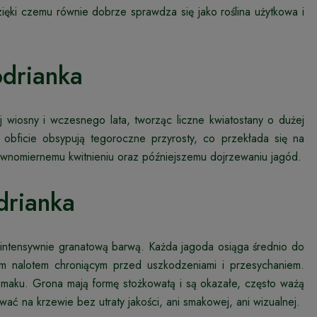
zięki czemu równie dobrze sprawdza się jako roślina użytkowa i
odrianka
 wiosny i wczesnego lata, tworząc liczne kwiatostany o dużej
obficie obsypują tegoroczne przyrosty, co przekłada się na
ównomiernemu kwitnieniu oraz późniejszemu dojrzewaniu jagód.
drianka
 intensywnie granatową barwą. Każda jagoda osiąga średnio do
wym nalotem chroniącym przed uszkodzeniami i przesychaniem.
m smaku. Grona mają formę stożkowatą i są okazałe, często ważą
 na krzewie bez utraty jakości, ani smakowej, ani wizualnej.