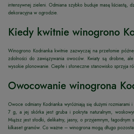
intensywnej zieleni. Odmiana szybko buduje masę liściastą, d
dekoracyjna w ogrodzie.
Kiedy kwitnie winogrono K
Winogrono Kodrianka kwitnie zazwyczaj na przełomie późnej
zdolności do zawiązywania owoców. Kwiaty są drobne, ale 
wysokie plonowanie. Ciepłe i słoneczne stanowisko sprzyja r
Owocowanie winogrona Ko
Owoce odmiany Kodrianka wyróżniają się dużymi rozmiarami i
7 g, a jej skórka jest gruba i pokryta naturalnym, wosko
Miąższ jest słodki, delikatny, jasny, o przyjemnym, łagodny
kilkaset gramów. Co ważne – winogrona mogą długo pozostawać