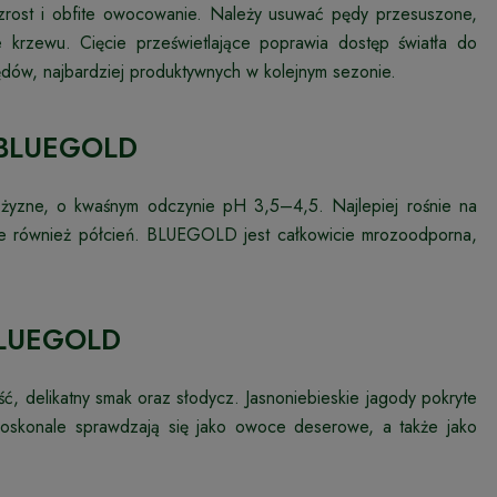
zrost i obfite owocowanie. Należy usuwać pędy przesuszone,
 krzewu. Cięcie prześwietlające poprawia dostęp światła do
ędów, najbardziej produktywnych w kolejnym sezonie.
j BLUEGOLD
i żyzne, o kwaśnym odczynie pH 3,5–4,5. Najlepiej rośnie na
uje również półcień. BLUEGOLD jest całkowicie mrozoodporna,
 BLUEGOLD
delikatny smak oraz słodycz. Jasnoniebieskie jagody pokryte
Doskonale sprawdzają się jako owoce deserowe, a także jako