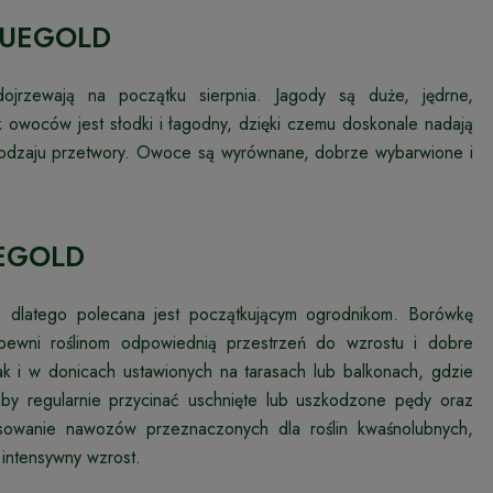
BLUEGOLD
jrzewają na początku sierpnia. Jagody są duże, jędrne,
k owoców jest słodki i łagodny, dzięki czemu doskonale nadają
 rodzaju przetwory. Owoce są wyrównane, dobrze wybarwione i
UEGOLD
dlatego polecana jest początkującym ogrodnikom. Borówkę
apewni roślinom odpowiednią przestrzeń do wzrostu i dobre
ak i w donicach ustawionych na tarasach lub balkonach, gdzie
aby regularnie przycinać uschnięte lub uszkodzone pędy oraz
osowanie nawozów przeznaczonych dla roślin kwaśnolubnych,
 intensywny wzrost.