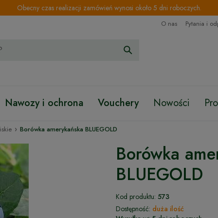
Obecny czas realizacji zamówień wynosi około 5 dni roboczych.
O nas
Pytania i o
Nawozy i ochrona
Vouchery
Nowości
Pr
›
skie
Borówka amerykańska BLUEGOLD
Borówka ame
BLUEGOLD
Kod produktu:
573
Dostępność:
duża ilość