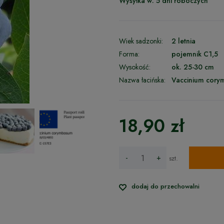
Wysyłka w:
5 dni roboczych
Wiek sadzonki:
2 letnia
Forma:
pojemnik C1,5
Wysokość:
ok. 25-30 cm
Nazwa łacińska:
Vaccinium cor
18,90 zł
-
+
szt.
dodaj do przechowalni