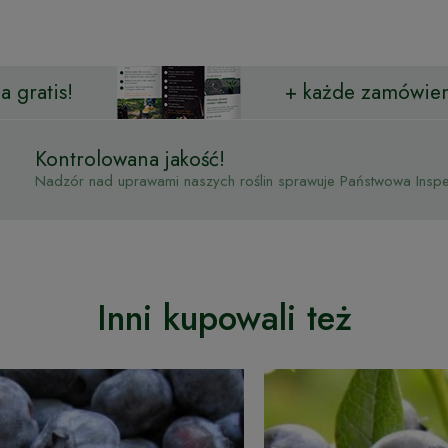
 gratis!
+ każde zamówien
Kontrolowana jakość!
Nadzór nad uprawami naszych roślin sprawuje Państwowa Inspek
Inni kupowali też