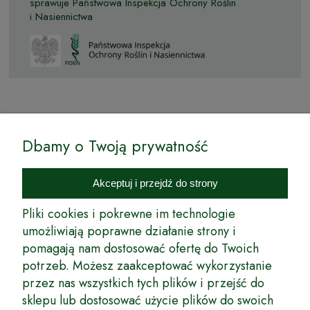
sprawuje Państwowa Inspekcja Ochrony Roślin
i Nasiennictwa
© by Podkarpackiesady.pl / Projekt i realizacja:
Dbamy o Twoją prywatność
Internetowy Sklep Ogrodniczy Podkarpackie Sady to inicjatywa
podkarpackich szkółkarzy, której zamierzeniem jest wprowadzenie na
Akceptuj i przejdź do strony
rynek wysokiej jakości drzewek owocowych, drzewek ozdobnych oraz
innych produktów pozwalających na uprawianie zarówno małych, jak
Pliki cookies i pokrewne im technologie
i dużych sadów oraz ogrodów.
umożliwiają poprawne działanie strony i
pomagają nam dostosować ofertę do Twoich
Wspólnie stworzyliśmy dla Państwa kompleksową ofertę - wspaniałe
produkty, dary ziemi ze szkółek drzewek ozdobnych i owocowych,
potrzeb. Możesz zaakceptować wykorzystanie
których tradycje sięgają roku 1953. Drzewka produkowane są
przez nas wszystkich tych plików i przejść do
z najwyższą starannością przez trzecie pokolenie plantatorów.
sklepu lub dostosować użycie plików do swoich
Długoletnie Doświadczenie sprawiło, że wszystkie drzewka cechuje