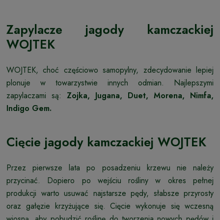
Zapylacze jagody kamczackiej
WOJTEK
WOJTEK, choć częściowo samopylny, zdecydowanie lepiej
plonuje w towarzystwie innych odmian. Najlepszymi
zapylaczami są:
Zojka, Jugana, Duet, Morena, Nimfa,
Indigo Gem.
Cięcie jagody kamczackiej WOJTEK
Przez pierwsze lata po posadzeniu krzewu nie należy
przycinać. Dopiero po wejściu rośliny w okres pełnej
produkcji warto usuwać najstarsze pędy, słabsze przyrosty
oraz gałęzie krzyżujące się. Cięcie wykonuje się wczesną
wiosną, aby pobudzić roślinę do tworzenia nowych pędów i