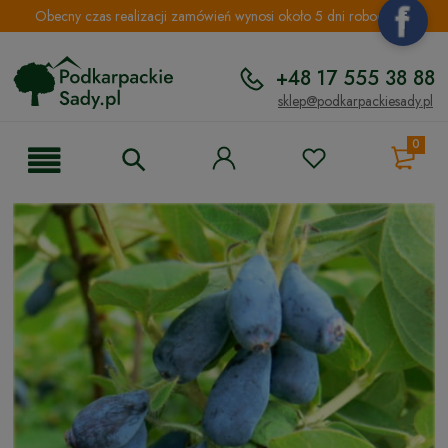
Obecny czas realizacji zamówień wynosi około 5 dni roboczych.
+48 17 555 38 88
sklep@podkarpackiesady.pl
0