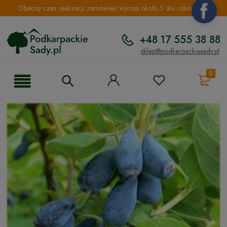
Obecny czas realizacji zamówień wynosi około 5 dni roboczych.
+48 17 555 38 88
sklep@podkarpackiesady.pl
0