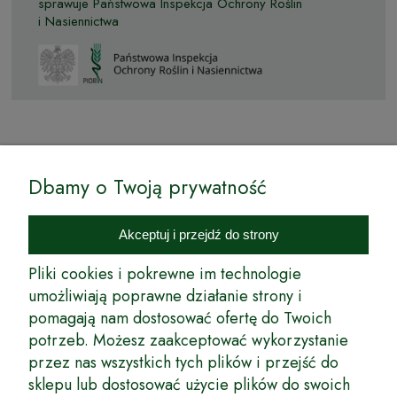
sprawuje Państwowa Inspekcja Ochrony Roślin
i Nasiennictwa
© by Podkarpackiesady.pl / Projekt i realizacja:
Dbamy o Twoją prywatność
Internetowy Sklep Ogrodniczy Podkarpackie Sady to inicjatywa
podkarpackich szkółkarzy, której zamierzeniem jest wprowadzenie na
Akceptuj i przejdź do strony
rynek wysokiej jakości drzewek owocowych, drzewek ozdobnych oraz
innych produktów pozwalających na uprawianie zarówno małych, jak
Pliki cookies i pokrewne im technologie
i dużych sadów oraz ogrodów.
umożliwiają poprawne działanie strony i
pomagają nam dostosować ofertę do Twoich
Wspólnie stworzyliśmy dla Państwa kompleksową ofertę - wspaniałe
produkty, dary ziemi ze szkółek drzewek ozdobnych i owocowych,
potrzeb. Możesz zaakceptować wykorzystanie
których tradycje sięgają roku 1953. Drzewka produkowane są
przez nas wszystkich tych plików i przejść do
z najwyższą starannością przez trzecie pokolenie plantatorów.
sklepu lub dostosować użycie plików do swoich
Długoletnie Doświadczenie sprawiło, że wszystkie drzewka cechuje