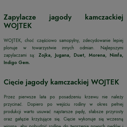
Zapylacze jagody kamczackiej
WOJTEK
WOJTEK, choć częściowo samopylny, zdecydowanie lepiej
plonuje w towarzystwie innych odmian. Najlepszymi
zapylaczami są:
Zojka, Jugana, Duet, Morena, Nimfa,
Indigo Gem.
Cięcie jagody kamczackiej WOJTEK
Przez pierwsze lata po posadzeniu krzewu nie należy
przycinać. Dopiero po wejściu rośliny w okres pełnej
produkcji warto usuwać najstarsze pędy, słabsze przyrosty
oraz gałęzie krzyżujące się. Cięcie wykonuje się wczesną
wiosną, aby pobudzić roślinę do tworzenia nowych pędów i