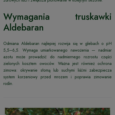
zdrowych liści i zwiększa plonowanie w kolejnym sezonie.
Wymagania truskawki
Aldebaran
Odmiana Aldebaran najlepiej rozwija się w glebach o pH
5,5–6,5. Wymaga umiarkowanego nawożenia — nadmiar
azotu może prowadzić do nadmiernego rozrostu części
zielonych kosztem owoców. Ważna jest również ochrona
zimowa: okrywanie słomą lub suchymi liśćmi zabezpiecza
system korzeniowy przed mrozem i poprawia zimowanie
roślin.