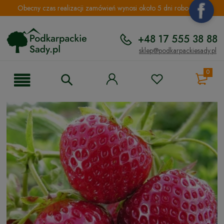
Obecny czas realizacji zamówień wynosi około 5 dni roboczych.
+48 17 555 38 88
sklep@podkarpackiesady.pl
0