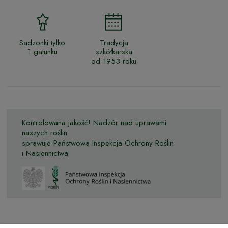
Sadzonki tylko
Tradycja
1 gatunku
szkółkarska
od 1953 roku
Kontrolowana jakość! Nadzór nad uprawami
naszych roślin
sprawuje Państwowa Inspekcja Ochrony Roślin
i Nasiennictwa