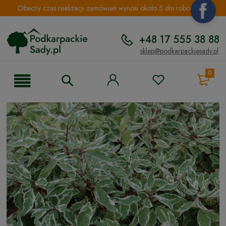
Obecny czas realizacji zamówień wynosi około 5 dni roboczych.
+48 17 555 38 88
sklep@podkarpackiesady.pl
0