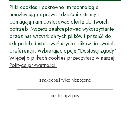
Pliki cookies i pokrewne im technologie
umożliwiają poprawne działanie strony i
pomagają nam dostosować ofertę do Twoich
potrzeb. Możesz zaakceptować wykorzystanie
przez nas wszystkich tych plików i przejść do
sklepu lub dostosować użycie plików do swoich
preferencji, wybierając opcję "Dostosuj zgody".
Więcej o plikach cookies przeczytasz w naszej
Malina WCZESNA Koral
Polityce prywatności.
Kod produktu:
138
zaakceptuj tylko niezbędne
Dostępność:
duża ilość
Wysyłka w:
Przedsprzedaż - Wysyłka po 25 września
dostosuj zgody
Wiek sadzonki:
2 letnia