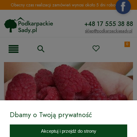
Obecny czas realizacji zamówień wynosi około 5 dni roboczych.
+48 17 555 38 88
sklep@podkarpackiesady.pl
0
Dbamy o Twoją prywatność
Akceptuj i przejdź do strony