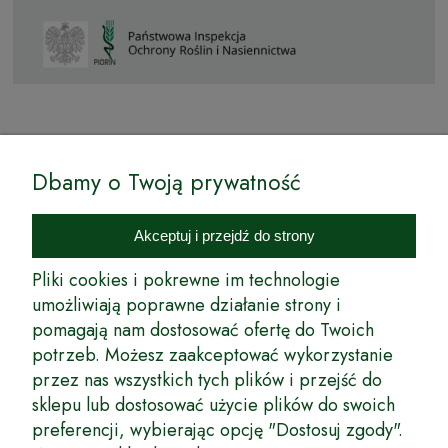
© by Podkarpackiesady.pl / Projekt i realizacja:
Dbamy o Twoją prywatność
Internetowy Sklep Ogrodniczy Podkarpackie Sady to inicjatywa
podkarpackich szkółkarzy, której zamierzeniem jest wprowadzenie na
Akceptuj i przejdź do strony
rynek wysokiej jakości drzewek owocowych, drzewek ozdobnych oraz
innych produktów pozwalających na uprawianie zarówno małych, jak
Pliki cookies i pokrewne im technologie
i dużych sadów oraz ogrodów.
umożliwiają poprawne działanie strony i
pomagają nam dostosować ofertę do Twoich
Wspólnie stworzyliśmy dla Państwa kompleksową ofertę - wspaniałe
produkty, dary ziemi ze szkółek drzewek ozdobnych i owocowych,
potrzeb. Możesz zaakceptować wykorzystanie
których tradycje sięgają roku 1953. Drzewka produkowane są
przez nas wszystkich tych plików i przejść do
z najwyższą starannością przez trzecie pokolenie plantatorów.
sklepu lub dostosować użycie plików do swoich
Długoletnie Doświadczenie sprawiło, że wszystkie drzewka cechuje
preferencji, wybierając opcję "Dostosuj zgody".
duża odporność na zmienne warunki atmosferyczne naszego klimatu