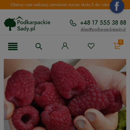
Obecny czas realizacji zamówień wynosi około 5 dni roboczych.
+48 17 555 38 88
sklep@podkarpackiesady.pl
0