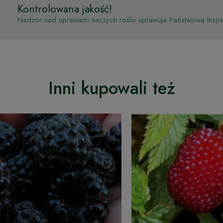
Kontrolowana jakość!
Nadzór nad uprawami naszych roślin sprawuje Państwowa Inspek
Inni kupowali też