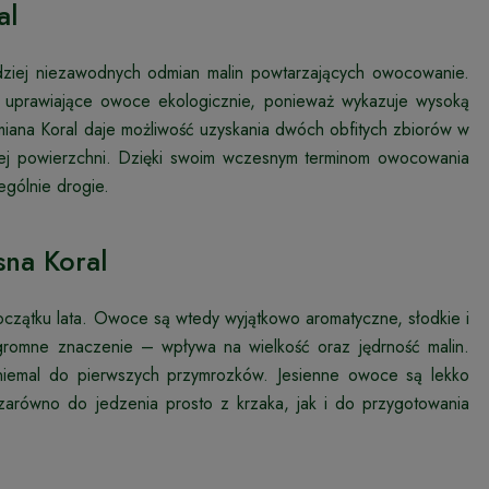
al
rdziej niezawodnych odmian malin powtarzających owocowanie.
y uprawiające owoce ekologicznie, ponieważ wykazuje wysoką
dmiana Koral daje możliwość uzyskania dwóch obfitych zbiorów w
iej powierzchni. Dzięki swoim wczesnym terminom owocowania
ególnie drogie.
sna Koral
czątku lata. Owoce są wtedy wyjątkowo aromatyczne, słodkie i
gromne znaczenie – wpływa na wielkość oraz jędrność malin.
a niemal do pierwszych przymrozków. Jesienne owoce są lekko
 zarówno do jedzenia prosto z krzaka, jak i do przygotowania