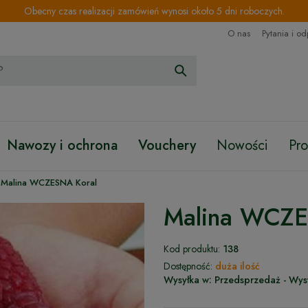
Obecny czas realizacji zamówień wynosi około 5 dni roboczych.
O nas
Pytania i o
Nawozy i ochrona
Vouchery
Nowości
Pr
Malina WCZESNA Koral
Malina WCZE
Kod produktu:
138
Dostępność:
duża ilość
Wysyłka w:
Przedsprzedaż - Wys