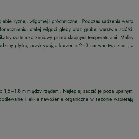
glebie żyznej, wilgotnej i próchnicznej. Podczas sadzenia warto
ecznieniu, stałej wilgoci gleby oraz grubej warstwie ściółki.
likatny system korzeniowy przed skrajnymi temperaturami. Maliny
adzimy płytko, przykrywając korzenie 2–3 cm warstwą ziemi, a
.
 1,5–1,8 m między rzędami. Najlepiej sadzić je poza upalnymi
 podlewanie i lekkie nawożenie organiczne w sezonie wspierają