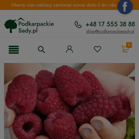
Obecny czas realizacji zamówień wynosi około 5 dni roboczych.
+48 17 555 38 88
sklep@podkarpackiesady.pl
0