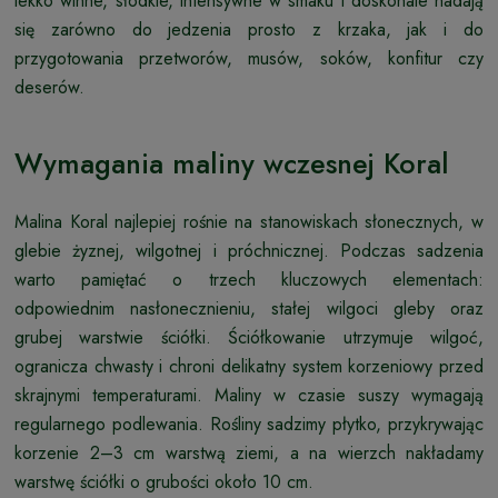
lekko winne, słodkie, intensywne w smaku i doskonale nadają
się zarówno do jedzenia prosto z krzaka, jak i do
przygotowania przetworów, musów, soków, konfitur czy
deserów.
Wymagania maliny wczesnej Koral
Malina Koral najlepiej rośnie na stanowiskach słonecznych, w
glebie żyznej, wilgotnej i próchnicznej. Podczas sadzenia
warto pamiętać o trzech kluczowych elementach:
odpowiednim nasłonecznieniu, stałej wilgoci gleby oraz
grubej warstwie ściółki. Ściółkowanie utrzymuje wilgoć,
ogranicza chwasty i chroni delikatny system korzeniowy przed
skrajnymi temperaturami. Maliny w czasie suszy wymagają
regularnego podlewania. Rośliny sadzimy płytko, przykrywając
korzenie 2–3 cm warstwą ziemi, a na wierzch nakładamy
warstwę ściółki o grubości około 10 cm.