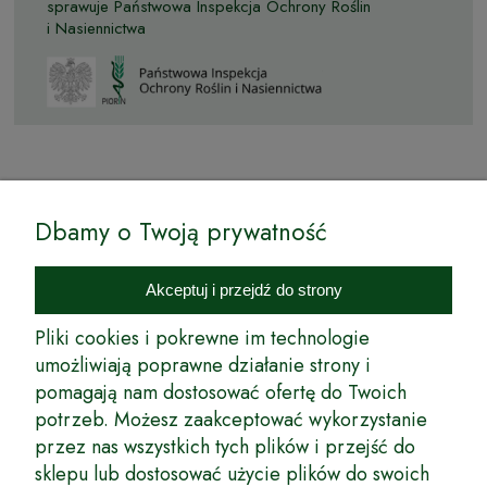
sprawuje Państwowa Inspekcja Ochrony Roślin
i Nasiennictwa
© by Podkarpackiesady.pl / Projekt i realizacja:
Dbamy o Twoją prywatność
Internetowy Sklep Ogrodniczy Podkarpackie Sady to inicjatywa
podkarpackich szkółkarzy, której zamierzeniem jest wprowadzenie na
Akceptuj i przejdź do strony
rynek wysokiej jakości drzewek owocowych, drzewek ozdobnych oraz
innych produktów pozwalających na uprawianie zarówno małych, jak
Pliki cookies i pokrewne im technologie
i dużych sadów oraz ogrodów.
umożliwiają poprawne działanie strony i
pomagają nam dostosować ofertę do Twoich
Wspólnie stworzyliśmy dla Państwa kompleksową ofertę - wspaniałe
produkty, dary ziemi ze szkółek drzewek ozdobnych i owocowych,
potrzeb. Możesz zaakceptować wykorzystanie
których tradycje sięgają roku 1953. Drzewka produkowane są
przez nas wszystkich tych plików i przejść do
z najwyższą starannością przez trzecie pokolenie plantatorów.
sklepu lub dostosować użycie plików do swoich
Długoletnie Doświadczenie sprawiło, że wszystkie drzewka cechuje