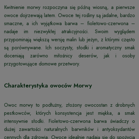
Kwitnienie morwy rozpoczyna się późną wiosną, a pierwsze
owoce dojrzewają latem. Owoce tej rośliny są jadalne, bardzo
smaczne, a ich wyjątkowa barwa – fioletowo-czerwona –
nadaje im niezwykłej atrakcyjności. Swoim wyglądem
przypominają większą wersję malin lub jeżyn, z którymi często
są porównywane. Ich soczysty, słodki i aromatyczny smak
doceniają zarówno miłośnicy deserów, jak i osoby
przygotowujące domowe przetwory.
Charakterystyka owoców Morwy
Owoc morwy to podłużny, złożony owocostan z drobnych
pestkowców, których konsystencja jest miękka, a smak
intensywnie słodki. Fioletowo-czerwona barwa świadczy o
dużej zawartości naturalnych barwników i antyoksydantów
cennych dla zdrowia. Owoce idealnie nadają się do spożycia