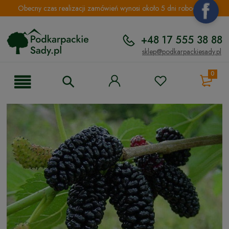
Obecny czas realizacji zamówień wynosi około 5 dni roboczych.
+48 17 555 38 88
sklep@podkarpackiesady.pl
0