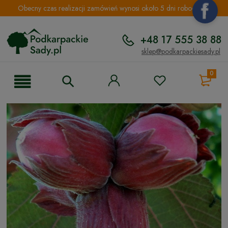
Obecny czas realizacji zamówień wynosi około 5 dni roboczych.
+48 17 555 38 88
sklep@podkarpackiesady.pl
0