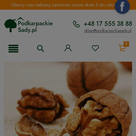
Obecny czas realizacji zamówień wynosi około 5 dni roboczych.
+48 17 555 38 88
sklep@podkarpackiesady.pl
0