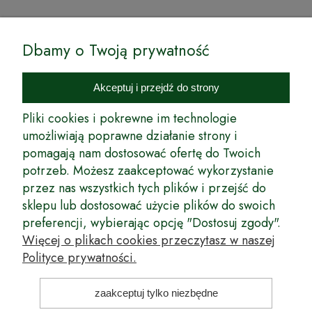
© by Podkarpackiesady.pl / Projekt i realizacja:
Dbamy o Twoją prywatność
Internetowy Sklep Ogrodniczy Podkarpackie Sady to inicjatywa
podkarpackich szkółkarzy, której zamierzeniem jest wprowadzenie na
Akceptuj i przejdź do strony
rynek wysokiej jakości drzewek owocowych, drzewek ozdobnych oraz
innych produktów pozwalających na uprawianie zarówno małych, jak
Pliki cookies i pokrewne im technologie
i dużych sadów oraz ogrodów.
umożliwiają poprawne działanie strony i
pomagają nam dostosować ofertę do Twoich
Wspólnie stworzyliśmy dla Państwa kompleksową ofertę - wspaniałe
produkty, dary ziemi ze szkółek drzewek ozdobnych i owocowych,
potrzeb. Możesz zaakceptować wykorzystanie
których tradycje sięgają roku 1953. Drzewka produkowane są
przez nas wszystkich tych plików i przejść do
z najwyższą starannością przez trzecie pokolenie plantatorów.
sklepu lub dostosować użycie plików do swoich
Długoletnie Doświadczenie sprawiło, że wszystkie drzewka cechuje
preferencji, wybierając opcję "Dostosuj zgody".
duża odporność na zmienne warunki atmosferyczne naszego klimatu
oraz niezwykły urodzaj. W ofercie naszego internetowego sklepu
Więcej o plikach cookies przeczytasz w naszej
ogrodniczego: drzewka owocowe, krzewy owocowe, drzewka
Polityce prywatności.
ozdobne, odmiany jabłoni, sadzonki drzew owocowych, borówka
amerykańska, róże wielkokwiatowe, odmiany czereśni, odmiany śliwek
i inne.
zaakceptuj tylko niezbędne