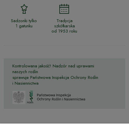
Sadzonki tylko
Tradycja
1 gatunku
szkółkarska
od 1953 roku
Kontrolowana jakość! Nadzór nad uprawami
naszych roślin
sprawuje Państwowa Inspekcja Ochrony Roślin
i Nasiennictwa