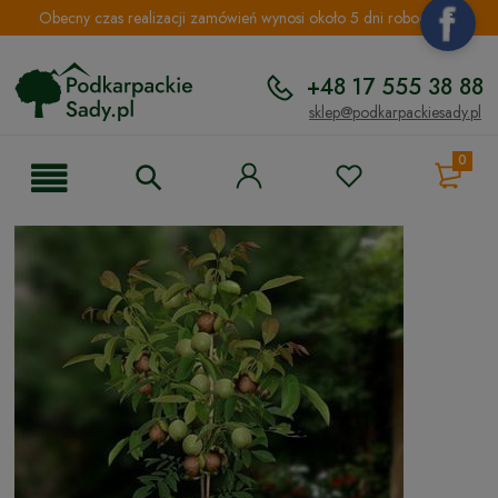
Obecny czas realizacji zamówień wynosi około 5 dni roboczych.
+48 17 555 38 88
sklep@podkarpackiesady.pl
0