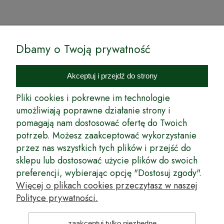
© by Podkarpackiesady.pl / Projekt i realizacja:
Dbamy o Twoją prywatność
Internetowy Sklep Ogrodniczy Podkarpackie Sady to inicjatywa
podkarpackich szkółkarzy, której zamierzeniem jest wprowadzenie na
Akceptuj i przejdź do strony
rynek wysokiej jakości drzewek owocowych, drzewek ozdobnych oraz
innych produktów pozwalających na uprawianie zarówno małych, jak
Pliki cookies i pokrewne im technologie
i dużych sadów oraz ogrodów.
umożliwiają poprawne działanie strony i
pomagają nam dostosować ofertę do Twoich
Wspólnie stworzyliśmy dla Państwa kompleksową ofertę - wspaniałe
produkty, dary ziemi ze szkółek drzewek ozdobnych i owocowych,
potrzeb. Możesz zaakceptować wykorzystanie
których tradycje sięgają roku 1953. Drzewka produkowane są
przez nas wszystkich tych plików i przejść do
z najwyższą starannością przez trzecie pokolenie plantatorów.
sklepu lub dostosować użycie plików do swoich
Długoletnie Doświadczenie sprawiło, że wszystkie drzewka cechuje
preferencji, wybierając opcję "Dostosuj zgody".
duża odporność na zmienne warunki atmosferyczne naszego klimatu
oraz niezwykły urodzaj. W ofercie naszego internetowego sklepu
Więcej o plikach cookies przeczytasz w naszej
ogrodniczego: drzewka owocowe, krzewy owocowe, drzewka
Polityce prywatności.
ozdobne, odmiany jabłoni, sadzonki drzew owocowych, borówka
amerykańska, róże wielkokwiatowe, odmiany czereśni, odmiany śliwek
i inne.
zaakceptuj tylko niezbędne