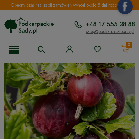
Obecny czas realizacji zamówień wynosi około 5 dni roboczych.
+48 17 555 38 88
sklep@podkarpackiesady.pl
0