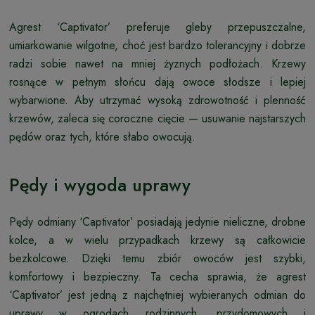
Agrest ‘Captivator’ preferuje gleby przepuszczalne,
umiarkowanie wilgotne, choć jest bardzo tolerancyjny i dobrze
radzi sobie nawet na mniej żyznych podłożach. Krzewy
rosnące w pełnym słońcu dają owoce słodsze i lepiej
wybarwione. Aby utrzymać wysoką zdrowotność i plenność
krzewów, zaleca się coroczne cięcie — usuwanie najstarszych
pędów oraz tych, które słabo owocują.
Pędy i wygoda uprawy
Pędy odmiany ‘Captivator’ posiadają jedynie nieliczne, drobne
kolce, a w wielu przypadkach krzewy są całkowicie
bezkolcowe. Dzięki temu zbiór owoców jest szybki,
komfortowy i bezpieczny. Ta cecha sprawia, że agrest
‘Captivator’ jest jedną z najchętniej wybieranych odmian do
uprawy w ogrodach rodzinnych, przydomowych i