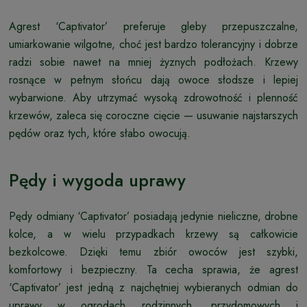
Agrest ‘Captivator’ preferuje gleby przepuszczalne,
umiarkowanie wilgotne, choć jest bardzo tolerancyjny i dobrze
radzi sobie nawet na mniej żyznych podłożach. Krzewy
rosnące w pełnym słońcu dają owoce słodsze i lepiej
wybarwione. Aby utrzymać wysoką zdrowotność i plenność
krzewów, zaleca się coroczne cięcie — usuwanie najstarszych
pędów oraz tych, które słabo owocują.
Pędy i wygoda uprawy
Pędy odmiany ‘Captivator’ posiadają jedynie nieliczne, drobne
kolce, a w wielu przypadkach krzewy są całkowicie
bezkolcowe. Dzięki temu zbiór owoców jest szybki,
komfortowy i bezpieczny. Ta cecha sprawia, że agrest
‘Captivator’ jest jedną z najchętniej wybieranych odmian do
uprawy w ogrodach rodzinnych, przydomowych i