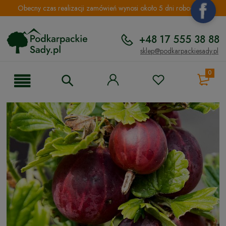
Obecny czas realizacji zamówień wynosi około 5 dni roboczych.
+48 17 555 38 88
sklep@podkarpackiesady.pl
0