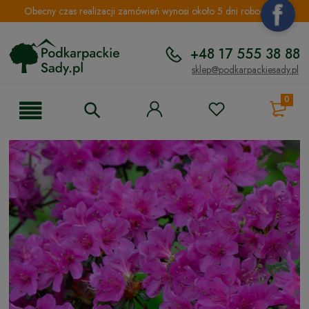
Obecny czas realizacji zamówień wynosi około 5 dni roboczych.
+48 17 555 38 88
sklep@podkarpackiesady.pl
0