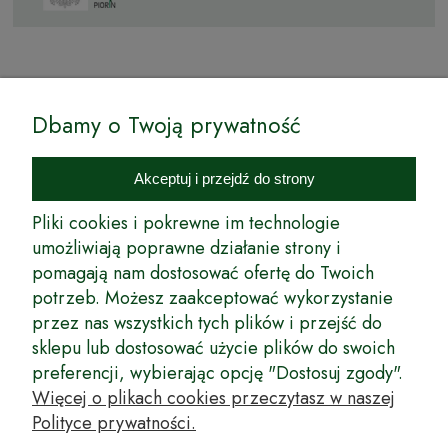
© by Podkarpackiesady.pl / Projekt i realizacja:
Dbamy o Twoją prywatność
Internetowy Sklep Ogrodniczy Podkarpackie Sady to inicjatywa
podkarpackich szkółkarzy, której zamierzeniem jest wprowadzenie na
Akceptuj i przejdź do strony
rynek wysokiej jakości drzewek owocowych, drzewek ozdobnych oraz
innych produktów pozwalających na uprawianie zarówno małych, jak
Pliki cookies i pokrewne im technologie
i dużych sadów oraz ogrodów.
umożliwiają poprawne działanie strony i
pomagają nam dostosować ofertę do Twoich
Wspólnie stworzyliśmy dla Państwa kompleksową ofertę - wspaniałe
produkty, dary ziemi ze szkółek drzewek ozdobnych i owocowych,
potrzeb. Możesz zaakceptować wykorzystanie
których tradycje sięgają roku 1953. Drzewka produkowane są
przez nas wszystkich tych plików i przejść do
z najwyższą starannością przez trzecie pokolenie plantatorów.
sklepu lub dostosować użycie plików do swoich
Długoletnie Doświadczenie sprawiło, że wszystkie drzewka cechuje
preferencji, wybierając opcję "Dostosuj zgody".
duża odporność na zmienne warunki atmosferyczne naszego klimatu
oraz niezwykły urodzaj. W ofercie naszego internetowego sklepu
Więcej o plikach cookies przeczytasz w naszej
ogrodniczego: drzewka owocowe, krzewy owocowe, drzewka
Polityce prywatności.
ozdobne, odmiany jabłoni, sadzonki drzew owocowych, borówka