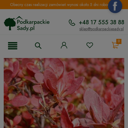
Obecny czas realizacji zamówień wynosi około 5 dni roboczych.
+48 17 555 38 88
sklep@podkarpackiesady.pl
0