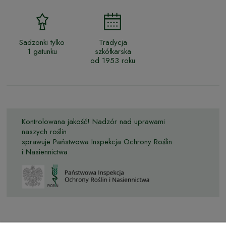
Sadzonki tylko
Tradycja
1 gatunku
szkółkarska
od 1953 roku
Kontrolowana jakość! Nadzór nad uprawami
naszych roślin
sprawuje Państwowa Inspekcja Ochrony Roślin
i Nasiennictwa