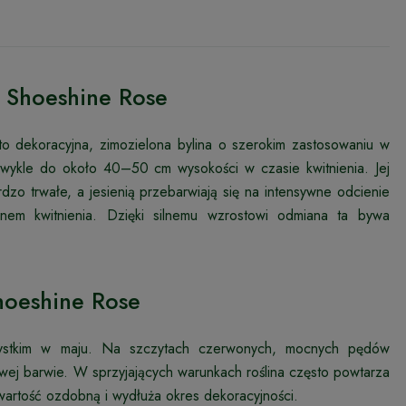
j Shoeshine Rose
 to dekoracyjna, zimozielona bylina o szerokim zastosowaniu w
 zwykle do około 40–50 cm wysokości w czasie kwitnienia. Jej
rdzo trwałe, a jesienią przebarwiają się na intensywne odcienie
onem kwitnienia. Dzięki silnemu wzrostowi odmiana ta bywa
Shoeshine Rose
szystkim w maju. Na szczytach czerwonych, mocnych pędów
żowej barwie. W sprzyjających warunkach roślina często powtarza
 wartość ozdobną i wydłuża okres dekoracyjności.