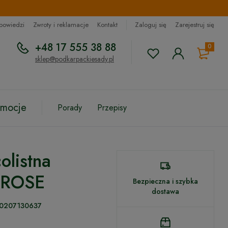
dpowiedzi
Zwroty i reklamacje
Kontakt
Zaloguj się
Zarejestruj się
+48 17 555 38 88
0
sklep@podkarpackiesady.pl
omocje
Porady
Przepisy
olistna
 ROSE
Bezpieczna i szybka
dostawa
0207130637