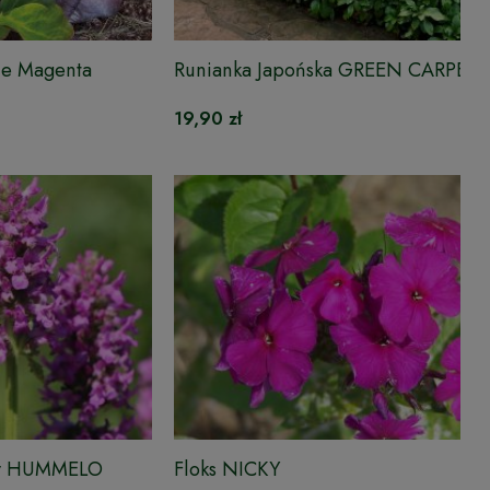
nce Magenta
Runianka Japońska GREEN CARPET
19,90 zł
owy HUMMELO
Floks NICKY