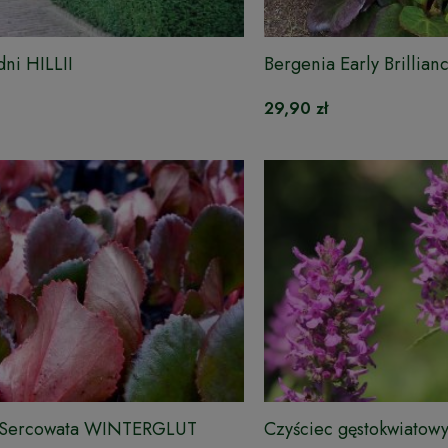
dni HILLII
Bergenia Early Brillia
29,90 zł
 Sercowata WINTERGLUT
Czyściec gęstokwiat