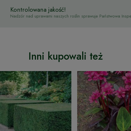
Kontrolowana jakość!
Nadzór nad uprawami naszych roślin sprawuje Państwowa Inspek
Inni kupowali też