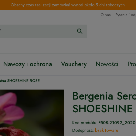
Obecny czas realizacji zamówień wynosi około 5 dni roboczych.
O nas
Pytania i o
Nawozy i ochrona
Vouchery
Nowości
Pr
istna SHOESHINE ROSE
Bergenia Serc
SHOESHINE
Kod produktu:
F50B-21092_2020
Dostępność:
brak towaru