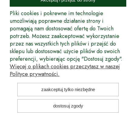
rynek wysokiej jakości drzewek owocowych, drzewek ozdobnych oraz
innych produktów pozwalających na uprawianie zarówno małych, jak
Pliki cookies i pokrewne im technologie
i dużych sadów oraz ogrodów.
umożliwiają poprawne działanie strony i
pomagają nam dostosować ofertę do Twoich
Wspólnie stworzyliśmy dla Państwa kompleksową ofertę - wspaniałe
produkty, dary ziemi ze szkółek drzewek ozdobnych i owocowych,
potrzeb. Możesz zaakceptować wykorzystanie
których tradycje sięgają roku 1953. Drzewka produkowane są
przez nas wszystkich tych plików i przejść do
z najwyższą starannością przez trzecie pokolenie plantatorów.
sklepu lub dostosować użycie plików do swoich
Długoletnie Doświadczenie sprawiło, że wszystkie drzewka cechuje
preferencji, wybierając opcję "Dostosuj zgody".
duża odporność na zmienne warunki atmosferyczne naszego klimatu
oraz niezwykły urodzaj. W ofercie naszego internetowego sklepu
Więcej o plikach cookies przeczytasz w naszej
ogrodniczego: drzewka owocowe, krzewy owocowe, drzewka
Polityce prywatności.
ozdobne, odmiany jabłoni, sadzonki drzew owocowych, borówka
amerykańska, róże wielkokwiatowe, odmiany czereśni, odmiany śliwek
i inne.
zaakceptuj tylko niezbędne
Nasze motto brzmi: Z myślą o Twoim ogrodzie... Przekonaj się o tym
kupując drzewka w naszym sklepie!
dostosuj zgody
pokaż pełną wersję strony