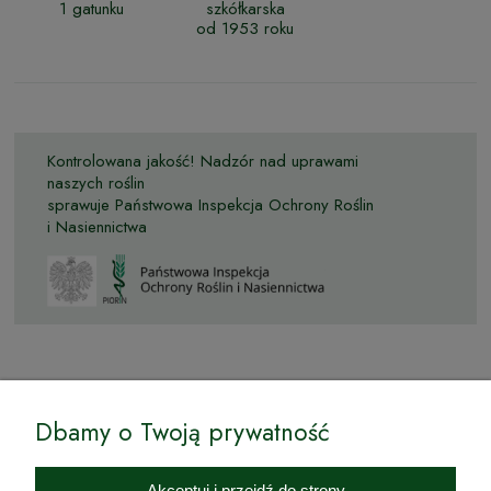
1 gatunku
szkółkarska
od 1953 roku
Kontrolowana jakość! Nadzór nad uprawami
naszych roślin
sprawuje Państwowa Inspekcja Ochrony Roślin
i Nasiennictwa
© by Podkarpackiesady.pl / Projekt i realizacja:
Dbamy o Twoją prywatność
Internetowy Sklep Ogrodniczy Podkarpackie Sady to inicjatywa
podkarpackich szkółkarzy, której zamierzeniem jest wprowadzenie na
Akceptuj i przejdź do strony