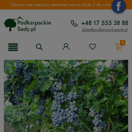
Obecny czas realizacji zamówień wynosi około 5 dni roboczych.
+48 17 555 38 88
sklep@podkarpackiesady.pl
0