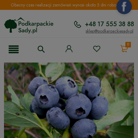
Obecny czas realizacji zamówień wynosi około 5 dni roboczych.
+48 17 555 38 88
sklep@podkarpackiesady.pl
0