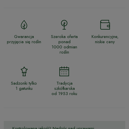
Gwarancja
Szeroka oferta
Konkurencyjne,
przyjęcia się roślin
ponad
niskie ceny
1000 odmian
roślin
Sadzonki tylko
Tradycja
1 gatunku
szkółkarska
od 1953 roku
Kontrolowana jakość! Nadzór nad uprawami