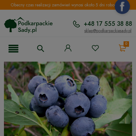
Obecny czas realizacji zamówień wynosi około 5 dni roboczych.
+48 17 555 38 88
sklep@podkarpackiesady.pl
0