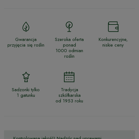
Gwarancja
Szeroka oferta
Konkurencyjne,
przyjęcia się roślin
ponad
niskie ceny
1000 odmian
roślin
Sadzonki tylko
Tradycja
1 gatunku
szkółkarska
od 1953 roku
Kontrolowana jakość! Nadzór nad uprawami