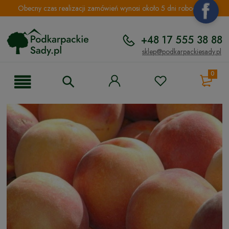
Obecny czas realizacji zamówień wynosi około 5 dni roboczych.
+48 17 555 38 88
sklep@podkarpackiesady.pl
0