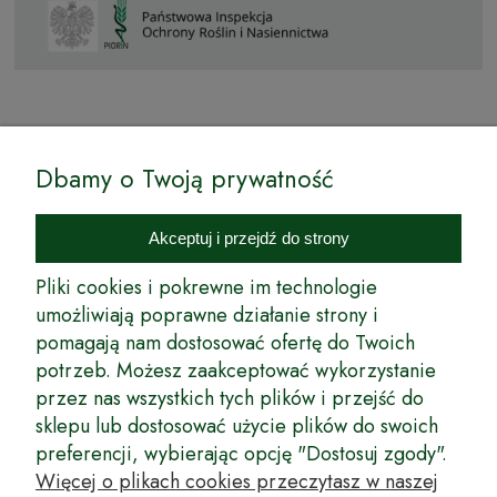
© by Podkarpackiesady.pl / Projekt i realizacja:
Dbamy o Twoją prywatność
Internetowy Sklep Ogrodniczy Podkarpackie Sady to inicjatywa
podkarpackich szkółkarzy, której zamierzeniem jest wprowadzenie na
Akceptuj i przejdź do strony
rynek wysokiej jakości drzewek owocowych, drzewek ozdobnych oraz
innych produktów pozwalających na uprawianie zarówno małych, jak
Pliki cookies i pokrewne im technologie
i dużych sadów oraz ogrodów.
umożliwiają poprawne działanie strony i
pomagają nam dostosować ofertę do Twoich
Wspólnie stworzyliśmy dla Państwa kompleksową ofertę - wspaniałe
produkty, dary ziemi ze szkółek drzewek ozdobnych i owocowych,
potrzeb. Możesz zaakceptować wykorzystanie
których tradycje sięgają roku 1953. Drzewka produkowane są
przez nas wszystkich tych plików i przejść do
z najwyższą starannością przez trzecie pokolenie plantatorów.
sklepu lub dostosować użycie plików do swoich
Długoletnie Doświadczenie sprawiło, że wszystkie drzewka cechuje
preferencji, wybierając opcję "Dostosuj zgody".
duża odporność na zmienne warunki atmosferyczne naszego klimatu
oraz niezwykły urodzaj. W ofercie naszego internetowego sklepu
Więcej o plikach cookies przeczytasz w naszej