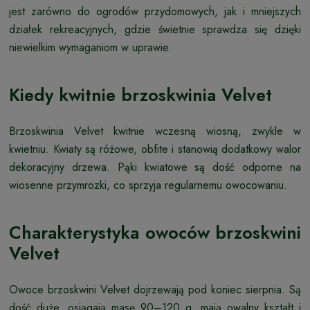
jest zarówno do ogrodów przydomowych, jak i mniejszych
działek rekreacyjnych, gdzie świetnie sprawdza się dzięki
niewielkim wymaganiom w uprawie.
Kiedy kwitnie brzoskwinia Velvet
Brzoskwinia Velvet kwitnie wczesną wiosną, zwykle w
kwietniu. Kwiaty są różowe, obfite i stanowią dodatkowy walor
dekoracyjny drzewa. Pąki kwiatowe są dość odporne na
wiosenne przymrozki, co sprzyja regularnemu owocowaniu.
Charakterystyka owoców brzoskwini
Velvet
Owoce brzoskwini Velvet dojrzewają pod koniec sierpnia. Są
dość duże, osiągają masę 90–120 g, mają owalny kształt i