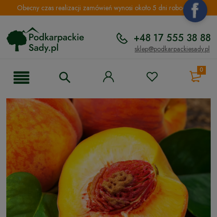
Obecny czas realizacji zamówień wynosi około 5 dni roboczych.
+48 17 555 38 88
sklep@podkarpackiesady.pl
0