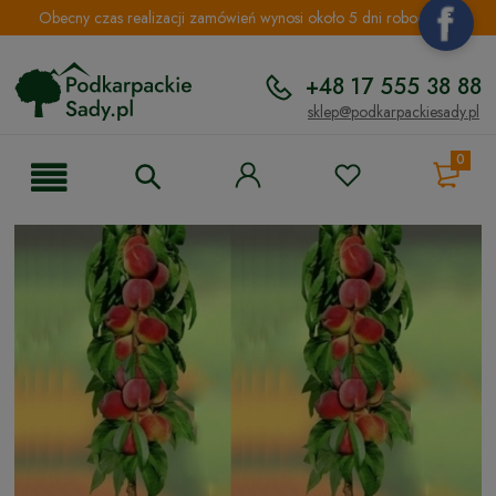
Obecny czas realizacji zamówień wynosi około 5 dni roboczych.
+48 17 555 38 88
sklep@podkarpackiesady.pl
0