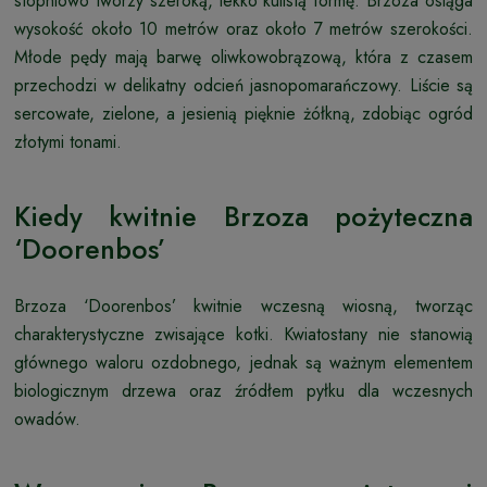
stopniowo tworzy szeroką, lekko kulistą formę. Brzoza osiąga
wysokość około 10 metrów oraz około 7 metrów szerokości.
Młode pędy mają barwę oliwkowobrązową, która z czasem
przechodzi w delikatny odcień jasnopomarańczowy. Liście są
sercowate, zielone, a jesienią pięknie żółkną, zdobiąc ogród
złotymi tonami.
Kiedy kwitnie Brzoza pożyteczna
‘Doorenbos’
Brzoza ‘Doorenbos’ kwitnie wczesną wiosną, tworząc
charakterystyczne zwisające kotki. Kwiatostany nie stanowią
głównego waloru ozdobnego, jednak są ważnym elementem
biologicznym drzewa oraz źródłem pyłku dla wczesnych
owadów.