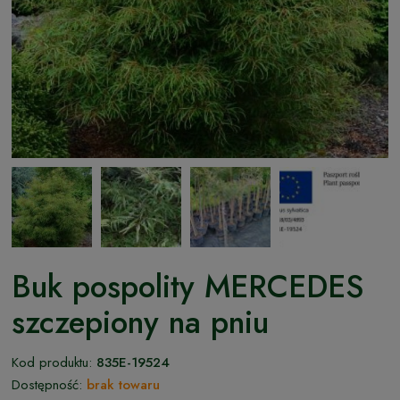
Buk pospolity MERCEDES
szczepiony na pniu
Kod produktu:
835E-19524
Dostępność:
brak towaru