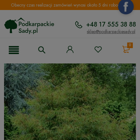
Obecny czas realizacji zamówień wynosi około 5 dni roboczych.
+48 17 555 38 88
sklep@podkarpackiesady.pl
0