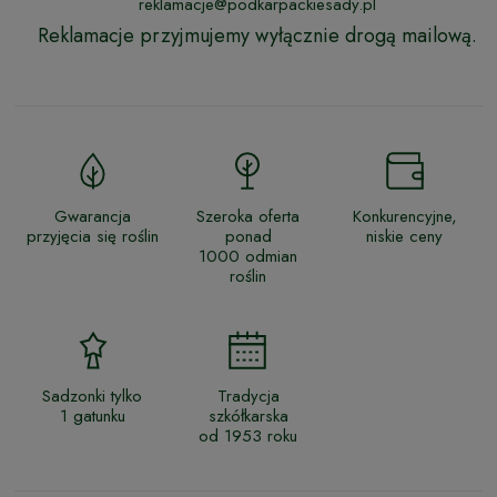
reklamacje@podkarpackiesady.pl
Reklamacje przyjmujemy wyłącznie drogą mailową.
Gwarancja
Szeroka oferta
Konkurencyjne,
przyjęcia się roślin
ponad
niskie ceny
1000 odmian
roślin
Sadzonki tylko
Tradycja
1 gatunku
szkółkarska
od 1953 roku