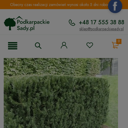
Obecny czas realizacji zamówień wynosi około 5 dni roboczych.
+48 17 555 38 88
sklep@podkarpackiesady.pl
0