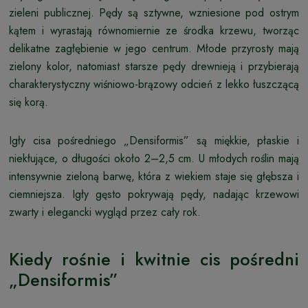
zieleni publicznej. Pędy są sztywne, wzniesione pod ostrym
kątem i wyrastają równomiernie ze środka krzewu, tworząc
delikatne zagłębienie w jego centrum. Młode przyrosty mają
zielony kolor, natomiast starsze pędy drewnieją i przybierają
charakterystyczny wiśniowo-brązowy odcień z lekko łuszczącą
się korą.
Igły cisa pośredniego „Densiformis” są miękkie, płaskie i
niekłujące, o długości około 2–2,5 cm. U młodych roślin mają
intensywnie zieloną barwę, która z wiekiem staje się głębsza i
ciemniejsza. Igły gęsto pokrywają pędy, nadając krzewowi
zwarty i elegancki wygląd przez cały rok.
Kiedy rośnie i kwitnie cis pośredni
„Densiformis”