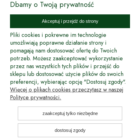
Dbamy o Twoją prywatność
Internetowy Sklep Ogrodniczy Podkarpackie Sady to inicjatywa
podkarpackich szkółkarzy, której zamierzeniem jest wprowadzenie na
Akceptuj i przejdź do strony
rynek wysokiej jakości drzewek owocowych, drzewek ozdobnych oraz
innych produktów pozwalających na uprawianie zarówno małych, jak
Pliki cookies i pokrewne im technologie
i dużych sadów oraz ogrodów.
umożliwiają poprawne działanie strony i
pomagają nam dostosować ofertę do Twoich
Wspólnie stworzyliśmy dla Państwa kompleksową ofertę - wspaniałe
produkty, dary ziemi ze szkółek drzewek ozdobnych i owocowych,
potrzeb. Możesz zaakceptować wykorzystanie
których tradycje sięgają roku 1953. Drzewka produkowane są
przez nas wszystkich tych plików i przejść do
z najwyższą starannością przez trzecie pokolenie plantatorów.
sklepu lub dostosować użycie plików do swoich
Długoletnie Doświadczenie sprawiło, że wszystkie drzewka cechuje
preferencji, wybierając opcję "Dostosuj zgody".
duża odporność na zmienne warunki atmosferyczne naszego klimatu
oraz niezwykły urodzaj. W ofercie naszego internetowego sklepu
Więcej o plikach cookies przeczytasz w naszej
ogrodniczego: drzewka owocowe, krzewy owocowe, drzewka
Polityce prywatności.
ozdobne, odmiany jabłoni, sadzonki drzew owocowych, borówka
amerykańska, róże wielkokwiatowe, odmiany czereśni, odmiany śliwek
i inne.
zaakceptuj tylko niezbędne
Nasze motto brzmi: Z myślą o Twoim ogrodzie... Przekonaj się o tym
dostosuj zgody
kupując drzewka w naszym sklepie!