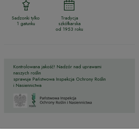
Sadzonki tylko
Tradycja
1 gatunku
szkółkarska
od 1953 roku
Kontrolowana jakość! Nadzór nad uprawami
naszych roślin
sprawuje Państwowa Inspekcja Ochrony Roślin
i Nasiennictwa
© by Podkarpackiesady.pl / Projekt i realizacja: