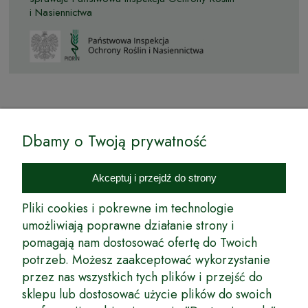
i Nasiennictwa
© by Podkarpackiesady.pl / Projekt i realizacja:
Dbamy o Twoją prywatność
Internetowy Sklep Ogrodniczy Podkarpackie Sady to inicjatywa
podkarpackich szkółkarzy, której zamierzeniem jest wprowadzenie na
Akceptuj i przejdź do strony
rynek wysokiej jakości drzewek owocowych, drzewek ozdobnych oraz
innych produktów pozwalających na uprawianie zarówno małych, jak
Pliki cookies i pokrewne im technologie
i dużych sadów oraz ogrodów.
umożliwiają poprawne działanie strony i
pomagają nam dostosować ofertę do Twoich
Wspólnie stworzyliśmy dla Państwa kompleksową ofertę - wspaniałe
produkty, dary ziemi ze szkółek drzewek ozdobnych i owocowych,
potrzeb. Możesz zaakceptować wykorzystanie
których tradycje sięgają roku 1953. Drzewka produkowane są
przez nas wszystkich tych plików i przejść do
z najwyższą starannością przez trzecie pokolenie plantatorów.
sklepu lub dostosować użycie plików do swoich
Długoletnie Doświadczenie sprawiło, że wszystkie drzewka cechuje