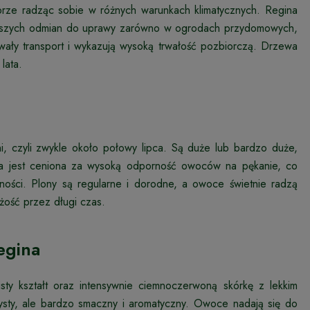
obrze radząc sobie w różnych warunkach klimatycznych. Regina
niejszych odmian do uprawy zarówno w ogrodach przydomowych,
wały transport i wykazują wysoką trwałość pozbiorczą. Drzewa
lata.
, czyli zwykle około połowy lipca. Są duże lub bardzo duże,
a jest ceniona za wysoką odporność owoców na pękanie, co
tności. Plony są regularne i dorodne, a owoce świetnie radzą
żość przez długi czas.
egina
ty kształt oraz intensywnie ciemnoczerwoną skórkę z lekkim
ysty, ale bardzo smaczny i aromatyczny. Owoce nadają się do