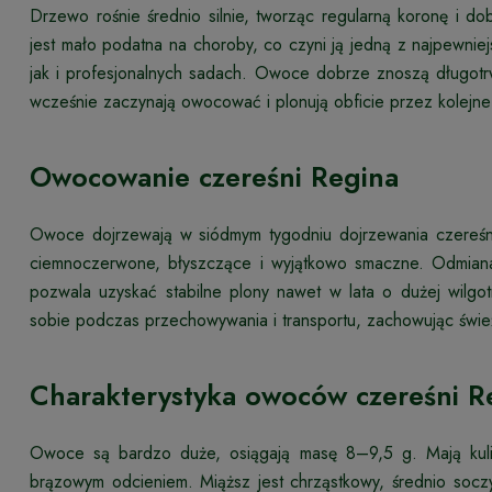
Drzewo rośnie średnio silnie, tworząc regularną koronę i d
jest mało podatna na choroby, co czyni ją jedną z najpew
jak i profesjonalnych sadach. Owoce dobrze znoszą długotr
wcześnie zaczynają owocować i plonują obficie przez kolejne 
Owocowanie czereśni Regina
Owoce dojrzewają w siódmym tygodniu dojrzewania czereśni
ciemnoczerwone, błyszczące i wyjątkowo smaczne. Odmian
pozwala uzyskać stabilne plony nawet w lata o dużej wilgo
sobie podczas przechowywania i transportu, zachowując świe
Charakterystyka owoców czereśni R
Owoce są bardzo duże, osiągają masę 8–9,5 g. Mają kulis
brązowym odcieniem. Miąższ jest chrząstkowy, średnio socz