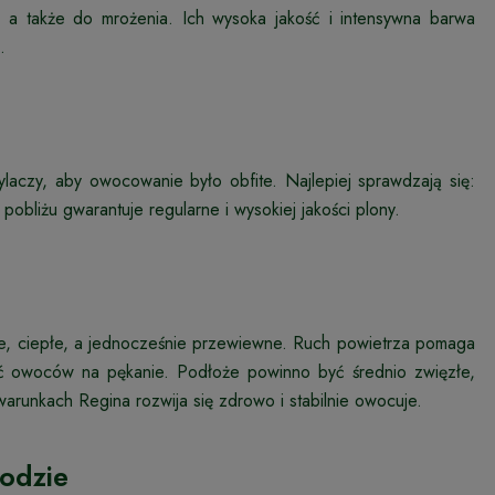
 a także do mrożenia. Ich wysoka jakość i intensywna barwa
.
aczy, aby owocowanie było obfite. Najlepiej sprawdzają się:
obliżu gwarantuje regularne i wysokiej jakości plony.
e, ciepłe, a jednocześnie przewiewne. Ruch powietrza pomaga
ść owoców na pękanie. Podłoże powinno być średnio zwięzłe,
arunkach Regina rozwija się zdrowo i stabilnie owocuje.
rodzie