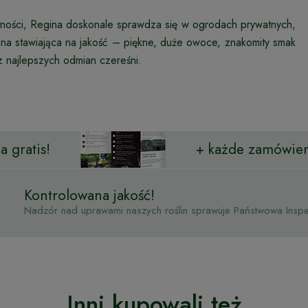
orności, Regina doskonale sprawdza się w ogrodach prywatnych,
na stawiająca na jakość – piękne, duże owoce, znakomity smak
z najlepszych odmian czereśni.
 gratis!
+ każde zamówien
Kontrolowana jakość!
Nadzór nad uprawami naszych roślin sprawuje Państwowa Inspek
Inni kupowali też