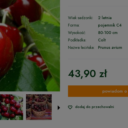
Wiek sadzonki:
2 letnia
Forma:
pojemnik C4
Wysokość:
80-100 cm
Podkładka:
Colt
Nazwa łacińska:
Prunus avium
43,90 zł
powiadom o 
dodaj do przechowalni