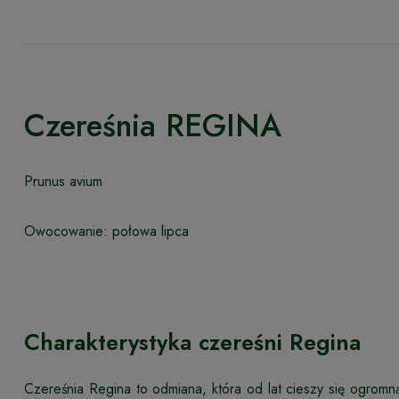
Czereśnia REGINA
Prunus avium
Owocowanie: połowa lipca
Charakterystyka czereśni Regina
Czereśnia Regina to odmiana, która od lat cieszy się ogromną