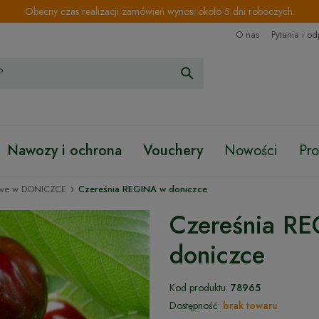
Obecny czas realizacji zamówień wynosi około 5 dni roboczych.
O nas
Pytania i o
Nawozy i ochrona
Vouchery
Nowości
Pr
›
owe w DONICZCE
Czereśnia REGINA w doniczce
Czereśnia R
doniczce
Kod produktu:
78965
Dostępność:
brak towaru