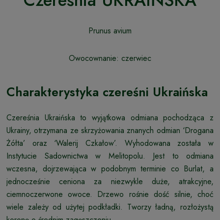
Czereśnia UKRAIŃSKA
Prunus avium
Owocownanie: czerwiec
Charakterystyka czereśni Ukraińska
Czereśnia Ukraińska to wyjątkowa odmiana pochodząca z
Ukrainy, otrzymana ze skrzyżowania znanych odmian ‘Drogana
Żółta’ oraz ‘Walerij Czkałow’. Wyhodowana została w
Instytucie Sadownictwa w Melitopolu. Jest to odmiana
wczesna, dojrzewająca w podobnym terminie co Burlat, a
jednocześnie ceniona za niezwykle duże, atrakcyjne,
ciemnoczerwone owoce. Drzewo rośnie dość silnie, choć
wiele zależy od użytej podkładki. Tworzy ładną, rozłożystą
koronę o średnim zagęszczeniu.