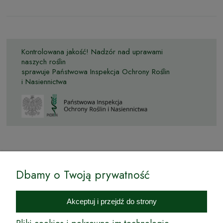
Kontrolowana jakość! Nadzór nad uprawami
naszych roślin
sprawuje Państwowa Inspekcja Ochrony Roślin
i Nasiennictwa
© by Podkarpackiesady.pl / Projekt i realizacja:
Dbamy o Twoją prywatność
Internetowy Sklep Ogrodniczy Podkarpackie Sady to inicjatywa
podkarpackich szkółkarzy, której zamierzeniem jest wprowadzenie na
Akceptuj i przejdź do strony
rynek wysokiej jakości drzewek owocowych, drzewek ozdobnych oraz
innych produktów pozwalających na uprawianie zarówno małych, jak