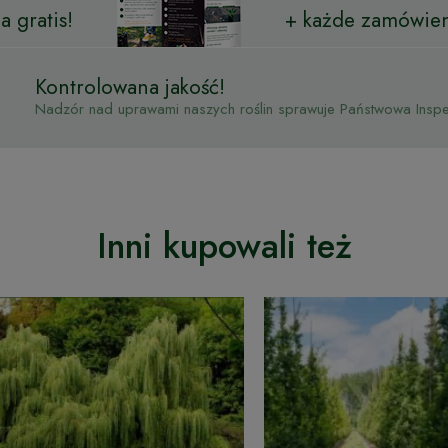
 gratis!
+ każde zamówien
Kontrolowana jakość!
Nadzór nad uprawami naszych roślin sprawuje Państwowa Inspek
Inni kupowali też