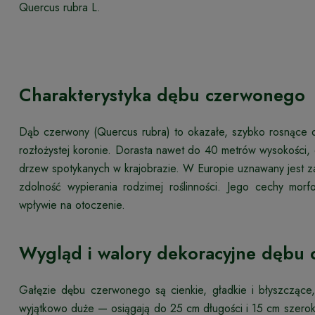
Quercus rubra L.
Charakterystyka dębu czerwonego
Dąb czerwony (Quercus rubra) to okazałe, szybko rosnące dr
rozłożystej koronie. Dorasta nawet do 40 metrów wysokości, 
drzew spotykanych w krajobrazie. W Europie uznawany jest z
zdolność wypierania rodzimej roślinności. Jego cechy morf
wpływie na otoczenie.
Wygląd i walory dekoracyjne dębu
Gałęzie dębu czerwonego są cienkie, gładkie i błyszczące
wyjątkowo duże — osiągają do 25 cm długości i 15 cm szeroko