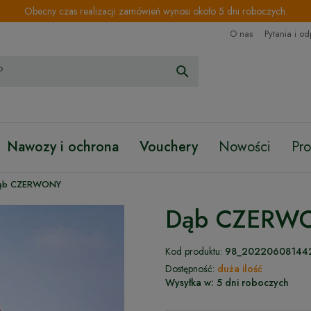
Obecny czas realizacji zamówień wynosi około 5 dni roboczych.
O nas
Pytania i o
Nawozy i ochrona
Vouchery
Nowości
Pr
ąb CZERWONY
Dąb CZERW
Kod produktu:
98_20220608144
Dostępność:
duża ilość
Wysyłka w:
5 dni roboczych