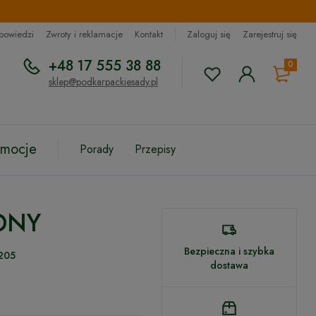
dpowiedzi
Zwroty i reklamacje
Kontakt
Zaloguj się
Zarejestruj się
+48 17 555 38 88
0
sklep@podkarpackiesady.pl
omocje
Porady
Przepisy
ONY
Bezpieczna i szybka
205
dostawa