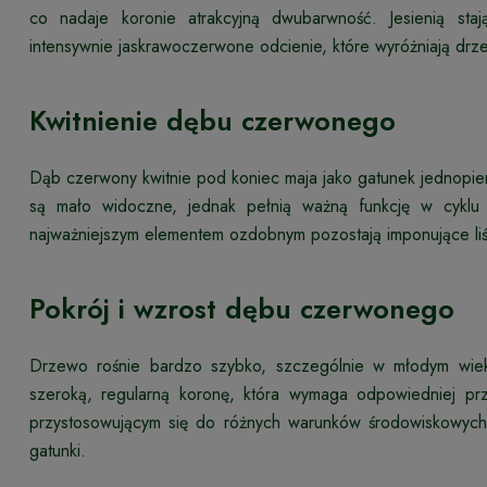
co nadaje koronie atrakcyjną dwubarwność. Jesienią sta
intensywnie jaskrawoczerwone odcienie, które wyróżniają dr
Kwitnienie dębu czerwonego
Dąb czerwony kwitnie pod koniec maja jako gatunek jednopienn
są mało widoczne, jednak pełnią ważną funkcję w cyklu
najważniejszym elementem ozdobnym pozostają imponujące liśc
Pokrój i wzrost dębu czerwonego
Drzewo rośnie bardzo szybko, szczególnie w młodym wiek
szeroką, regularną koronę, która wymaga odpowiedniej pr
przystosowującym się do różnych warunków środowiskowych
gatunki.