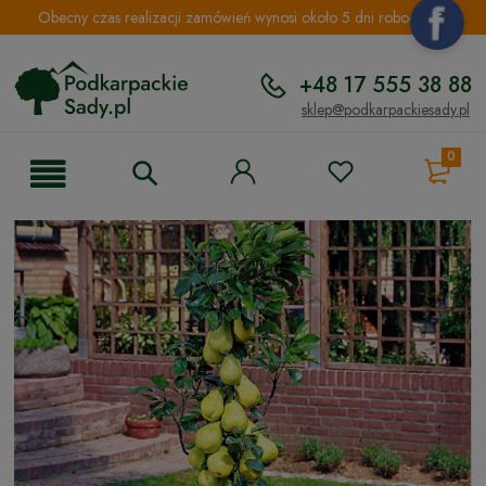
Obecny czas realizacji zamówień wynosi około 5 dni roboczych.
+48 17 555 38 88
sklep@podkarpackiesady.pl
0