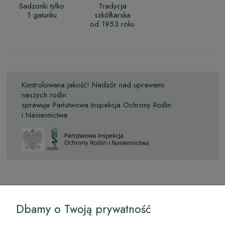
Sadzonki tylko
Tradycja
1 gatunku
szkółkarska
od 1953 roku
Kontrolowana jakość! Nadzór nad uprawami
naszych roślin
sprawuje Państwowa Inspekcja Ochrony Roślin
i Nasiennictwa
© by Podkarpackiesady.pl / Projekt i realizacja:
Dbamy o Twoją prywatność