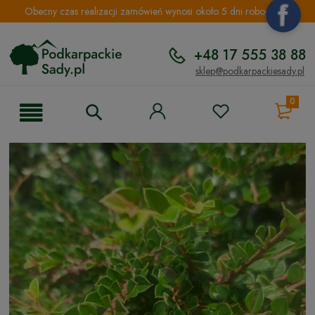
Obecny czas realizacji zamówień wynosi około 5 dni roboczych.
+48 17 555 38 88
sklep@podkarpackiesady.pl
0