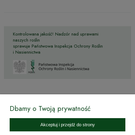
Kontrolowana jakość! Nadzór nad uprawami
naszych roślin
sprawuje Państwowa Inspekcja Ochrony Roślin
i Nasiennictwa
© by Podkarpackiesady.pl / Projekt i realizacja:
Dbamy o Twoją prywatność
Internetowy Sklep Ogrodniczy Podkarpackie Sady to inicjatywa
podkarpackich szkółkarzy, której zamierzeniem jest wprowadzenie na
Akceptuj i przejdź do strony
rynek wysokiej jakości drzewek owocowych, drzewek ozdobnych oraz