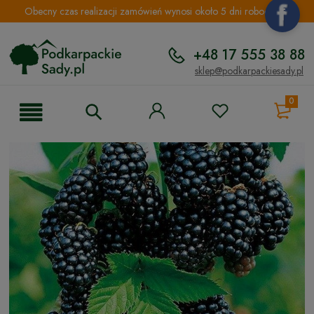
Obecny czas realizacji zamówień wynosi około 5 dni roboczych.
+48 17 555 38 88
sklep@podkarpackiesady.pl
0