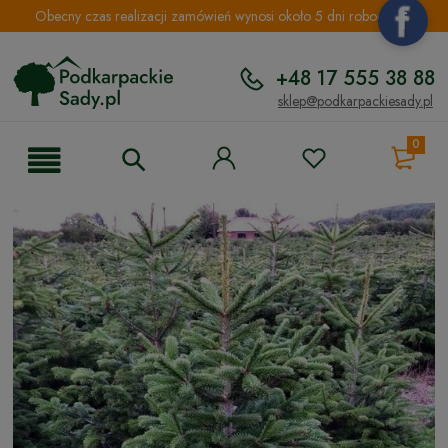
Obecny czas realizacji zamówień wynosi około 5 dni roboczych.
+48 17 555 38 88
sklep@podkarpackiesady.pl
0