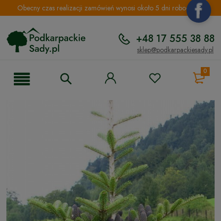
Obecny czas realizacji zamówień wynosi około 5 dni roboczych.
+48 17 555 38 88
sklep@podkarpackiesady.pl
0