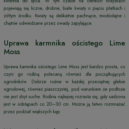
kwietnia do lipca. W tym czasie na cienkich łodyżkach
pojawiają się liczne, drobne, białe kwiaty o pięciu płatkach i
żółtym środku. Kwiaty są delikatnie pachnące, miododajne i
chętnie odwiedzane przez owady zapylające.
Uprawa karmnika ościstego Lime
Moss
Uprawa karmnika ościstego Lime Moss jest bardzo prosta, co
czyni go rośliną polecaną również dla początkujących
ogrodników. Dobrze rośnie w każdej przeciętnej glebie
ogrodowej, również piaszczystej, pod warunkiem że podłoże
nie jest zbyt suche. Roślina najlepiej rozrasta się, gdy sadzona
jest w odstępach co 20–30 cm. Można ją łatwo rozmnażać
przez podział większych kęp.