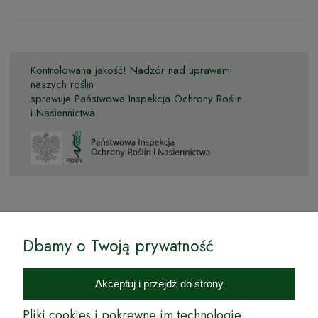
Kontrolowana jakość! Nadzór nad uprawami
naszych roślin
sprawuje Państwowa Inspekcja Ochrony Roślin
i Nasiennictwa
© by Podkarpackiesady.pl / Projekt i realizacja:
Dbamy o Twoją prywatność
Internetowy Sklep Ogrodniczy Podkarpackie Sady to inicjatywa
podkarpackich szkółkarzy, której zamierzeniem jest wprowadzenie na
Akceptuj i przejdź do strony
rynek wysokiej jakości drzewek owocowych, drzewek ozdobnych oraz
innych produktów pozwalających na uprawianie zarówno małych, jak
Pliki cookies i pokrewne im technologie