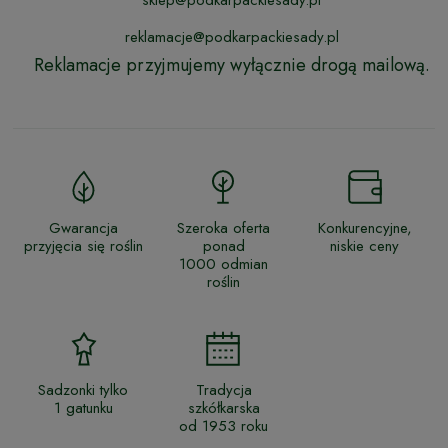
sklep@podkarpackiesady.pl
reklamacje@podkarpackiesady.pl
Reklamacje przyjmujemy wyłącznie drogą mailową.
Gwarancja
Szeroka oferta
Konkurencyjne,
przyjęcia się roślin
ponad
niskie ceny
1000 odmian
roślin
Sadzonki tylko
Tradycja
1 gatunku
szkółkarska
od 1953 roku