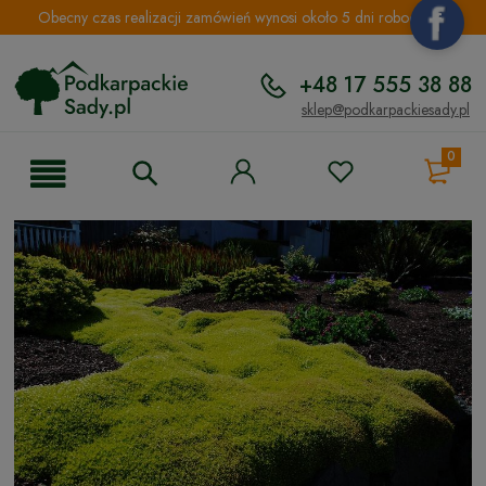
Obecny czas realizacji zamówień wynosi około 5 dni roboczych.
+48 17 555 38 88
sklep@podkarpackiesady.pl
0