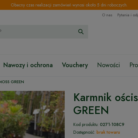
Obecny czas realizacji zamówień wynosi około 5 dni roboczych.
O nas
Pytania i o
Nawozy i ochrona
Vouchery
Nowości
Pr
y MOSS GREEN
Karmnik ości
GREEN
Kod produktu:
0271-108C9
Dostępność:
brak towaru