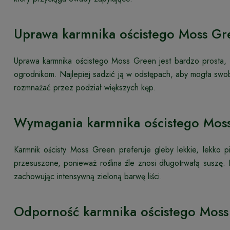
Uprawa karmnika ościstego Moss Gr
Uprawa karmnika ościstego Moss Green jest bardzo prosta, c
ogrodnikom. Najlepiej sadzić ją w odstępach, aby mogła swob
rozmnażać przez podział większych kęp.
Wymagania karmnika ościstego Mos
Karmnik ościsty Moss Green preferuje gleby lekkie, lekko 
przesuszone, ponieważ roślina źle znosi długotrwałą suszę.
zachowując intensywną zieloną barwę liści.
Odporność karmnika ościstego Mos