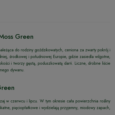
 Moss Green
 należąca do rodziny goździkowatych, ceniona za zwarty pokrój i
dniej, środkowej i południowej Europie, gdzie zasiedla wilgotne,
kości i tworzy gęstą, poduszkowatą darń. Liczne, drobne liście
lonego dywanu.
Green
aj w czerwcu i lipcu. W tym okresie cała powierzchnia rośliny
elikatne, pięciopłatkowe i wydzielają przyjemny, miodowy zapach,