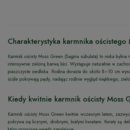
Charakterystyka karmnika ościstego
Karmnik ościsty Moss Green (Sagina subulata) to niska bylina
intensywnie zieloną barwę liści. Występuje naturalnie w zacho
piaszczyste siedliska. Roślina dorasta do około 8–10 cm wyso
ściśle pokrywają pędy, nadając roślinie wygląd miękkiego, zie
Kiedy kwitnie karmnik ościsty Moss 
Karmnik ościsty Moss Green kwitnie wczesnym latem, zazwycz
pokrywa się licznymi, drobnymi, białymi kwiatami. Kwiaty są d
który przyciąga owady zapylające.