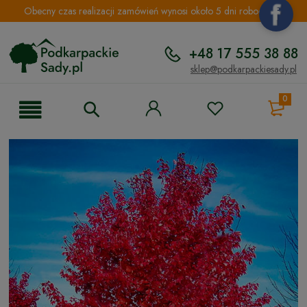
Obecny czas realizacji zamówień wynosi około 5 dni roboczych.
+48 17 555 38 88
sklep@podkarpackiesady.pl
0