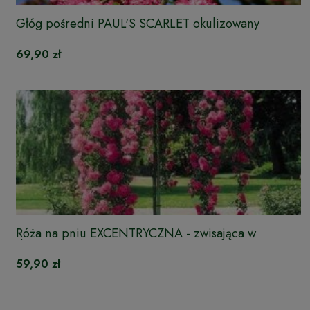
Głóg pośredni PAUL'S SCARLET okulizowany
69,90 zł
Róża na pniu EXCENTRYCZNA - zwisająca w
doniczce
59,90 zł