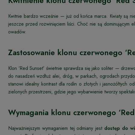
Kwitnienie klonu czerwonego ‘Red 
Kwitnie bardzo wcześnie — już od końca marca. Kwiaty są nie
jeszcze przed rozwinięciem liści. Choć nie są dominującym
owadów.
Zastosowanie klonu czerwonego ‘Re
Klon ‘Red Sunset’ świetnie sprawdza się jako soliter — drze
do nasadzeń wzdłuż alei, dróg, w parkach, ogrodach przydo
stanowi idealny kontrast dla roślin o złotych i jasnożółtych
zielonych przestrzeni, gdzie jego wybarwienie tworzy spektaku
Wymagania klonu czerwonego ‘Red
Najważniejszym wymaganiem tej odmiany jest
dostęp do wi