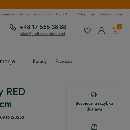
dpowiedzi
Zwroty i reklamacje
Kontakt
Zaloguj się
Zarejestruj się
+48 17 555 38 88
0
sklep@podkarpackiesady.pl
omocje
Porady
Przepisy
y RED
 cm
Bezpieczna i szybka
dostawa
0916123253