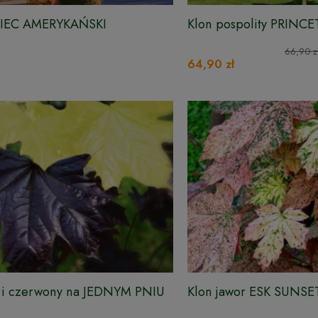
EC AMERYKAŃSKI
Klon pospolity PRINC
160-170 cm
66,90 z
64,90 zł
y i czerwony na JEDNYM PNIU
Klon jawor ESK SUNSE