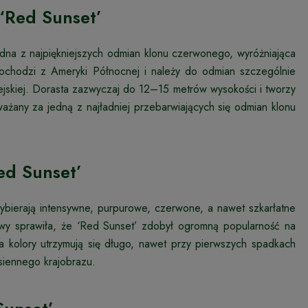
‘Red Sunset’
edna z najpiękniejszych odmian klonu czerwonego, wyróżniająca
 Pochodzi z Ameryki Północnej i należy do odmian szczególnie
ejskiej. Dorasta zazwyczaj do 12–15 metrów wysokości i tworzy
ażany za jedną z najładniej przebarwiających się odmian klonu
Red Sunset’
przybierają intensywne, purpurowe, czerwone, a nawet szkarłatne
arwy sprawiła, że ‘Red Sunset’ zdobył ogromną popularność na
a kolory utrzymują się długo, nawet przy pierwszych spadkach
esiennego krajobrazu.