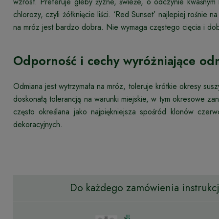
wzrost. Preferuje gleby żyzne, świeże, o odczynie kwaśn
chlorozy, czyli żółknięcie liści. ‘Red Sunset’ najlepiej rośni
na mróz jest bardzo dobra. Nie wymaga częstego cięcia i dobr
Odporność i cechy wyróżniające od
Odmiana jest wytrzymała na mróz, toleruje krótkie okresy susz
doskonałą tolerancją na warunki miejskie, w tym okresowe za
często określana jako najpiękniejsza spośród klonów czer
dekoracyjnych.
Do każdego zamówienia instrukcja