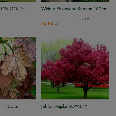
ETON GOLD -
Wiśnia Piłkowana Kanzan 160cm
ł
78,90 zł
76,90 zł
T - 100cm
Jabłoń Rajska ROYALTY