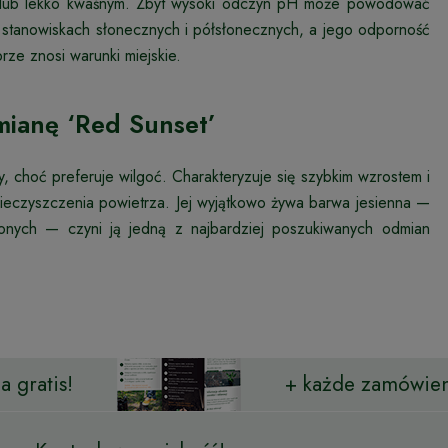
ym lub lekko kwaśnym. Zbyt wysoki odczyn pH może powodować
e na stanowiskach słonecznych i półsłonecznych, a jego odporność
ze znosi warunki miejskie.
mianę ‘Red Sunset’
y, choć preferuje wilgoć. Charakteryzuje się szybkim wzrostem i
nieczyszczenia powietrza. Jej wyjątkowo żywa barwa jesienna —
wonych — czyni ją jedną z najbardziej poszukiwanych odmian
 gratis!
+ każde zamówien