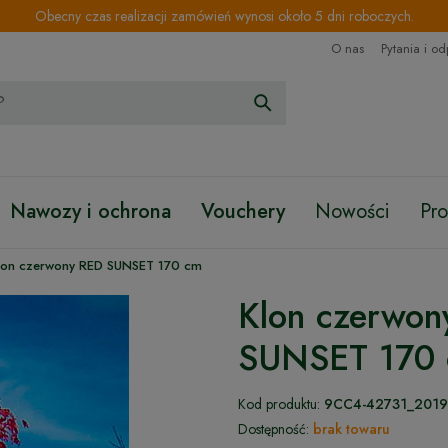
Obecny czas realizacji zamówień wynosi około 5 dni roboczych.
O nas
Pytania i o
Nawozy i ochrona
Vouchery
Nowości
Pr
lon czerwony RED SUNSET 170 cm
Klon czerwon
SUNSET 170
Kod produktu:
9CC4-42731_2019
Dostępność:
brak towaru