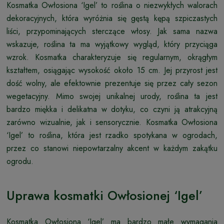
Kosmatka Owłosiona ‘Igel’ to roślina o niezwykłych walorach
dekoracyjnych, która wyróżnia się gęstą kępą szpiczastych
liści, przypominających sterczące włosy. Jak sama nazwa
wskazuje, roślina ta ma wyjątkowy wygląd, który przyciąga
wzrok. Kosmatka charakteryzuje się regularnym, okrągłym
kształtem, osiągając wysokość około 15 cm. Jej przyrost jest
dość wolny, ale efektownie prezentuje się przez cały sezon
wegetacyjny. Mimo swojej unikalnej urody, roślina ta jest
bardzo miękka i delikatna w dotyku, co czyni ją atrakcyjną
zarówno wizualnie, jak i sensorycznie. Kosmatka Owłosiona
‘Igel’ to roślina, która jest rzadko spotykana w ogrodach,
przez co stanowi niepowtarzalny akcent w każdym zakątku
ogrodu.
Uprawa kosmatki Owłosionej ‘Igel’
Kosmatka Owłosiona ‘Igel’ ma bardzo małe wymagania