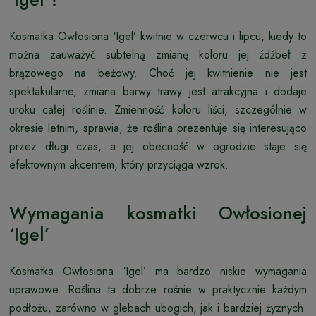
Kosmatka Owłosiona ‘Igel’ kwitnie w czerwcu i lipcu, kiedy to
można zauważyć subtelną zmianę koloru jej źdźbeł z
brązowego na beżowy. Choć jej kwitnienie nie jest
spektakularne, zmiana barwy trawy jest atrakcyjna i dodaje
uroku całej roślinie. Zmienność koloru liści, szczególnie w
okresie letnim, sprawia, że roślina prezentuje się interesująco
przez długi czas, a jej obecność w ogrodzie staje się
efektownym akcentem, który przyciąga wzrok.
Wymagania kosmatki Owłosionej
‘Igel’
Kosmatka Owłosiona ‘Igel’ ma bardzo niskie wymagania
uprawowe. Roślina ta dobrze rośnie w praktycznie każdym
podłożu, zarówno w glebach ubogich, jak i bardziej żyznych.