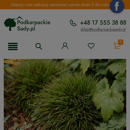
Obecny czas realizacji zamówień wynosi około 5 dni roboczych.
+48 17 555 38 88
sklep@podkarpackiesady.pl
0